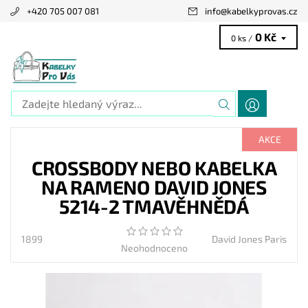
+420 705 007 081
info
@
kabelkyprovas.cz
0 Kč
0 ks /
AKCE
CROSSBODY NEBO KABELKA
NA RAMENO DAVID JONES
5214-2 TMAVĚHNĚDÁ
1899
David Jones Paris
Neohodnoceno