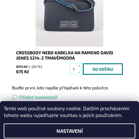
doplňků, nošení na...
Dostupnost:
Skladem
Kód:
1900
Značka:
David Jones Paris
Záruka:
2 roky
CROSSBODY NEBO KABELKA NA RAMENO DAVID
JONES 5214-2 TMAVĚMODRÁ
899 Kč
(–24 %)
675 Kč
Buďte první, kdo napíše příspěvek k této položce.
Přidat komentář
Tento web používá soubory cookie. Dalším procházením
Heureka.cz
|
Zboží.cz
|
Oázakabelek
tohoto webu vyjadřujete souhlas s jejich používáním.
NASTAVENÍ
2026 © Kabelky pro Vás, všechna práva vyhrazena