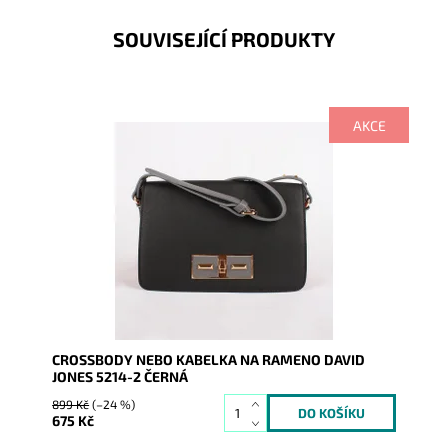
SOUVISEJÍCÍ PRODUKTY
AKCE
Černá kabelka značky David Jones 5214-2, kabelka
nabízí nadčasovou kombinaci barev a doplňků, nošení
na rameni...
Dostupnost:
Skladem
Kód:
1898
Značka:
David Jones Paris
Záruka:
2 roky
CROSSBODY NEBO KABELKA NA RAMENO DAVID
JONES 5214-2 ČERNÁ
899 Kč
(–24 %)
675 Kč