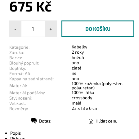
675 Kč
-
+
Kabelky
Kategorie:
2 roky
Záruka:
hnědá
Barva:
ano
Dlouhý popruh:
zlaté
Doplňky:
ne
Formát A4:
ano
Kapsa na zadní straně:
100 % koženka (polyester,
Materiál:
polyuretan)
100 % látka
Materiál podšívky:
crossbody
Styl nosení:
malá
Velikost:
23 x 13 x 6 cm
Rozměry:
Dotaz
Hlídat cenu
Tisk
Popis
Diskuze