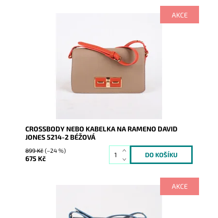
AKCE
Béžová kabelka značky David Jones 5214-2, kabelka
nabízí nadčasovou kombinaci barev a doplňků, nošení
na rameni...
Dostupnost:
Skladem
Kód:
1901
Značka:
David Jones Paris
Záruka:
2 roky
CROSSBODY NEBO KABELKA NA RAMENO DAVID
JONES 5214-2 BÉŽOVÁ
899 Kč
(–24 %)
675 Kč
AKCE
Tmavěmodrá kabelka značky David Jones 5214-2,
kabelka nabízí nadčasovou kombinaci barev a