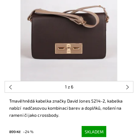
1
z 6
Tmavěhnědá kabelka značky David Jones 5214-2, kabelka
nabízí nadčasovou kombinaci barev a doplňků, nošení na
rameni či jako crossbody.
SKLADEM
899 Kč
–24 %