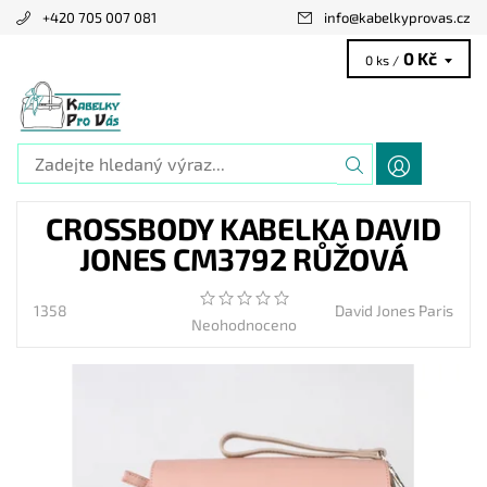
+420 705 007 081
info
@
kabelkyprovas.cz
0 Kč
0 ks /
CROSSBODY KABELKA DAVID
JONES CM3792 RŮŽOVÁ
1358
David Jones Paris
Neohodnoceno