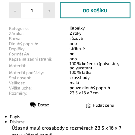
-
+
Kabelky
Kategorie:
2 roky
Záruka:
růžová
Barva:
ano
Dlouhý popruh:
stříbrné
Doplňky:
ne
Formát A4:
ano
Kapsa na zadní straně:
100 % koženka (polyester,
Materiál:
polyuretan)
100 % látka
Materiál podšívky:
crossbody
Styl nosení:
malá
Velikost:
pouze dlouhý popruh
Výška ucha:
23,5 x 16 x 7 cm
Rozměry:
Dotaz
Hlídat cenu
Tisk
Popis
Diskuze
Úžasná malá crossbody o rozměrech
23,5 x 16 x 7
cm
v růžové barvě