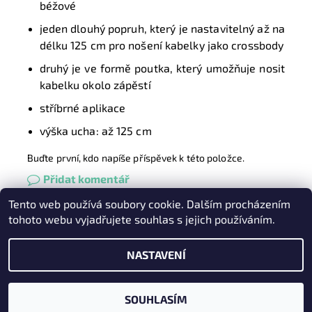
béžové
jeden dlouhý popruh, který je nastavitelný až na
délku 125 cm pro nošení kabelky jako crossbody
druhý je ve formě poutka, který umožňuje nosit
kabelku okolo zápěstí
stříbrné aplikace
výška ucha: až 125 cm
Buďte první, kdo napíše příspěvek k této položce.
Přidat komentář
Tento web používá soubory cookie. Dalším procházením
Heureka.cz
|
Zboží.cz
|
Oázakabelek
tohoto webu vyjadřujete souhlas s jejich používáním.
NASTAVENÍ
2026 © Kabelky pro Vás, všechna práva vyhrazena
Vytvořil Shoptet
SOUHLASÍM