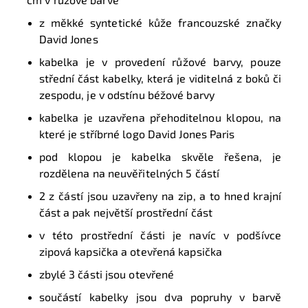
z měkké syntetické kůže francouzské značky
David Jones
kabelka je v provedení růžové barvy, pouze
střední část kabelky, která je viditelná z boků či
zespodu, je v odstínu béžové barvy
kabelka je uzavřena přehoditelnou klopou, na
které je stříbrné logo David Jones Paris
pod klopou je kabelka skvěle řešena, je
rozdělena na neuvěřitelných 5 částí
2 z částí jsou uzavřeny na zip, a to hned krajní
část a pak největší prostřední část
v této prostřední části je navíc v podšívce
zipová kapsička a otevřená kapsička
zbylé 3 části jsou otevřené
součástí kabelky jsou dva popruhy v barvě