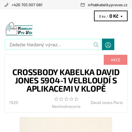
+420 705 007 081
info
@
kabelkyprovas.cz
0 Kč
0 ks /
AKCE
CROSSBODY KABELKA DAVID
JONES 5904-1 VELBLOUDÍ S
APLIKACEMI V KLOPĚ
1920
David Jones Paris
Neohodnoceno