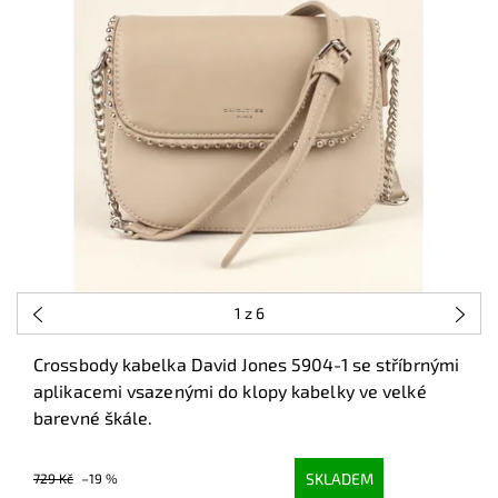
1
z 6
Crossbody kabelka David Jones 5904-1 se stříbrnými
aplikacemi vsazenými do klopy kabelky ve velké
barevné škále.
SKLADEM
729 Kč
–19 %