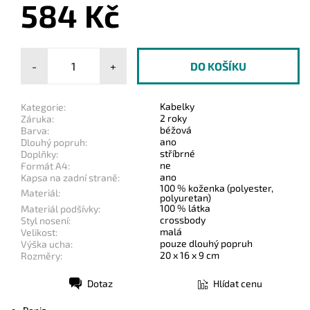
584 Kč
-
+
Kabelky
Kategorie:
2 roky
Záruka:
béžová
Barva:
ano
Dlouhý popruh:
stříbrné
Doplňky:
ne
Formát A4:
ano
Kapsa na zadní straně:
100 % koženka (polyester,
Materiál:
polyuretan)
100 % látka
Materiál podšívky:
crossbody
Styl nosení:
malá
Velikost:
pouze dlouhý popruh
Výška ucha:
20 x 16 x 9 cm
Rozměry:
Dotaz
Hlídat cenu
Tisk