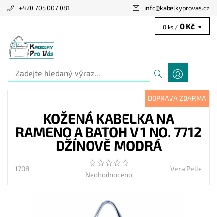
+420 705 007 081
info
@
kabelkyprovas.cz
0 Kč
0 ks /
DOPRAVA ZDARMA
KOŽENÁ KABELKA NA
RAMENO A BATOH V 1 NO. 7712
DŽÍNOVĚ MODRÁ
17081
Vera Pelle
Neohodnoceno