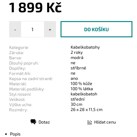
1 899 Kč
-
+
Kabelkobatohy
Kategorie:
2 roky
Záruka:
modrá
Barva:
ne
Dlouhý popruh:
stříbrné
Doplňky:
ne
Formát A4:
ano
Kapsa na zadní straně:
100 % kůže
Materiál:
100 % látka
Materiál podšívky:
kabelkobatoh
Styl nosení:
střední
Velikost:
30 cm
Výška ucha:
26 x 28 x 11,5 cm
Rozměry:
Dotaz
Hlídat cenu
Tisk
Popis