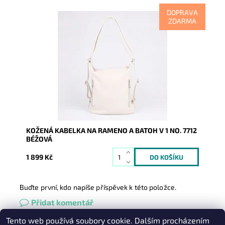
DOPRAVA
ZDARMA
Kabelka na rameno a batoh v jednom provedení nyní v
krásné béžové barvě! Moderní italský kvalitní kožený
doplněk...
Dostupnost:
Skladem
Kód:
8154
Značka:
Vera Pelle
Záruka:
2 roky
KOŽENÁ KABELKA NA RAMENO A BATOH V 1 NO. 7712
BÉŽOVÁ
1 899 Kč
Buďte první, kdo napíše příspěvek k této položce.
Přidat komentář
Tento web používá soubory cookie. Dalším procházením