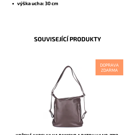
v
ýška ucha: 30 cm
SOUVISEJÍCÍ PRODUKTY
DOPRAVA
ZDARMA
Kabelka na rameno a batoh v jednom provedení!
Moderní italský kvalitní kožený doplněk každé ženy ve
stálici -...
Dostupnost:
Skladem
Kód:
7782
Značka:
Vera Pelle
Záruka:
2 roky