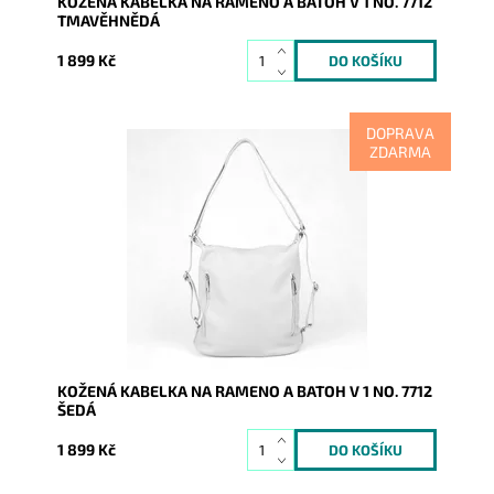
KOŽENÁ KABELKA NA RAMENO A BATOH V 1 NO. 7712
TMAVĚHNĚDÁ
1 899 Kč
DOPRAVA
ZDARMA
Kabelka na rameno a batoh v jednom provedení, nyní
v krásné šedé barvě! Moderní italský kvalitní kožený
doplněk...
Dostupnost:
Skladem
Kód:
8153
Značka:
Vera Pelle
Záruka:
2 roky
KOŽENÁ KABELKA NA RAMENO A BATOH V 1 NO. 7712
ŠEDÁ
1 899 Kč