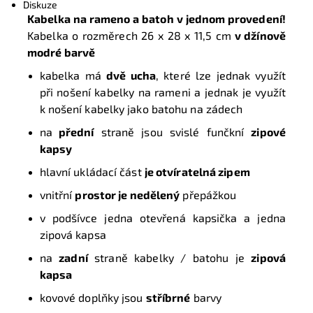
Diskuze
Kabelka na rameno a batoh v jednom provedení!
Kabelka o rozměrech
26 x 28 x 11,5 cm
v džínově
modré barvě
kabelka má
dvě ucha
, které lze jednak využít
při nošení kabelky na rameni a jednak je využít
k nošení kabelky jako batohu na zádech
n
a
přední
straně jsou svislé funčkní
zipové
kapsy
h
lavní ukládací část
je otvíratelná zipem
vnitřní
prostor je nedělený
přepážkou
v podšívce jedna otevřená kapsička a jedna
zipová kapsa
n
a
zadní
straně kabelky / batohu je
zipová
kapsa
k
ovové doplňky jsou
stříbrné
barvy