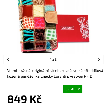
1
z 8
Velmi krásná originální vícebarevná velká tříoddílová
kožená peněženka značky Lorenti s vrstvou RFID.
SKLADEM
849 Kč