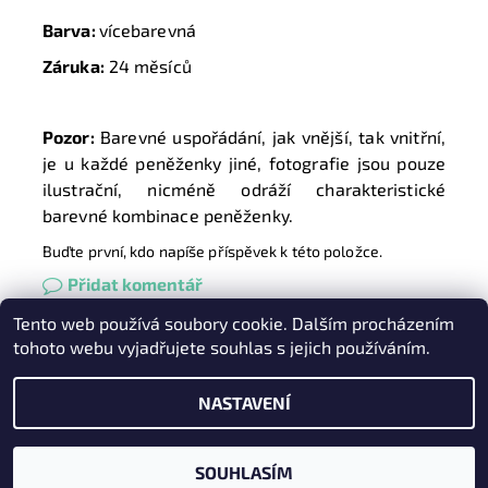
Barva:
vícebarevná
Záruka:
24 měsíců
Pozor:
Barevné uspořádání, jak vnější, tak vnitřní,
je u každé peněženky jiné, fotografie jsou pouze
ilustrační, nicméně odráží charakteristické
barevné kombinace peněženky.
Buďte první, kdo napíše příspěvek k této položce.
Přidat komentář
Tento web používá soubory cookie. Dalším procházením
Heureka.cz
|
Zboží.cz
|
Oázakabelek
tohoto webu vyjadřujete souhlas s jejich používáním.
NASTAVENÍ
2026 © Kabelky pro Vás, všechna práva vyhrazena
Vytvořil Shoptet
SOUHLASÍM