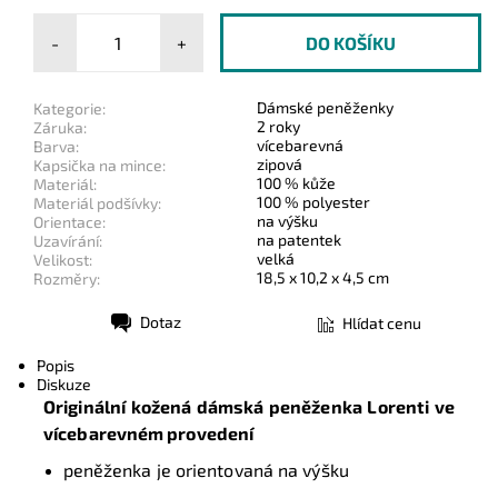
-
+
Dámské peněženky
Kategorie:
2 roky
Záruka:
vícebarevná
Barva:
zipová
Kapsička na mince:
100 % kůže
Materiál:
100 % polyester
Materiál podšívky:
na výšku
Orientace:
na patentek
Uzavírání:
velká
Velikost:
18,5 x 10,2 x 4,5 cm
Rozměry:
Dotaz
Hlídat cenu
Tisk
Popis
Diskuze
Originální kožená dámská peněženka Lorenti
ve
vícebarevném provedení
peněženka je orientovaná na výšku