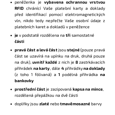
peněženka je
vybavena ochrannou vrstvou
RFID
chránící Vaše platební karty a doklady
před identifikací pomocí elektromagnetických
vln, nikdo tedy nepřečte Vaše osobní údaje z
platebních karet a dokladů v peněžence
je
v podstatě rozdělena na
tři
samostatné
části
pravá část a levá část
jsou
stejné
(pouze pravá
část se uzavírá na upínku na druk, druhá pouze
na druk),
uvnitř každé
z nich je
8
zastrkávacích
přihrádek
na karty
, dále
4
přihrádky
na doklady
(z toho 1 fólivaná) a
1
podélná přihrádka
na
bankovky
prostřední část
je zazipovaná
kapsa na mince
,
rozdělená přepážkou na dvě části
doplňky jsou
zlaté
nebo
tmavěmosazné
barvy