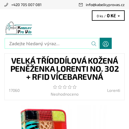
+420 705 007 081
info
@
kabelkyprovas.cz
0 Kč
0 ks /
VELKÁ TŘÍODDÍLOVÁ KOŽENÁ
PENĚŽENKA LORENTI NO. 302
+ RFID VÍCEBAREVNÁ
17060
Lorenti
Neohodnoceno