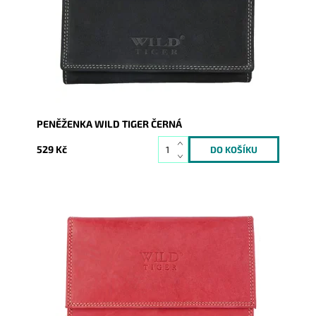
Dostupnost:
Skladem
Kód:
238
Značka:
Wild
Záruka:
2 roky
PENĚŽENKA WILD TIGER ČERNÁ
529 Kč
Nejprodávanější typ dámské peněženky na českém
trhu.
Dostupnost:
Skladem
Kód:
240
Značka:
Wild
Záruka:
2 roky