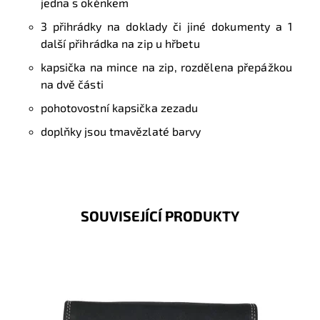
jedna s okénkem
3 přihrádky na doklady či jiné dokumenty a 1
další přihrádka na zip u hřbetu
kapsička na mince na zip, rozdělena přepážkou
na dvě části
pohotovostní kapsička zezadu
doplňky jsou tmavězlaté barvy
SOUVISEJÍCÍ PRODUKTY
Nejprodávanější typ dámské peněženky na českém
trhu.