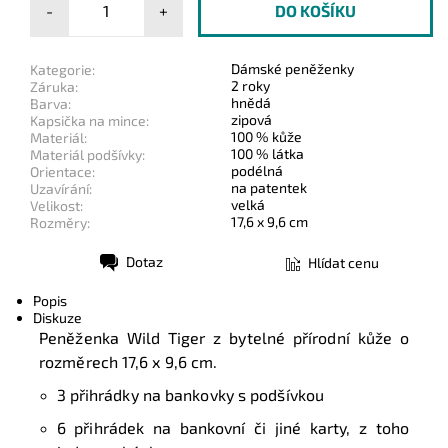
-
+
Dámské peněženky
Kategorie:
2 roky
Záruka:
hnědá
Barva:
zipová
Kapsička na mince:
100 % kůže
Materiál:
100 % látka
Materiál podšívky:
podélná
Orientace:
na patentek
Uzavírání:
velká
Velikost:
17,6 x 9,6 cm
Rozměry:
Dotaz
Hlídat cenu
Tisk
Popis
Diskuze
Peněženka Wild Tiger z bytelné přírodní kůže o
rozměrech 17,6 x 9,6 cm.
3 přihrádky na bankovky s podšívkou
6 přihrádek na bankovní či jiné karty, z toho