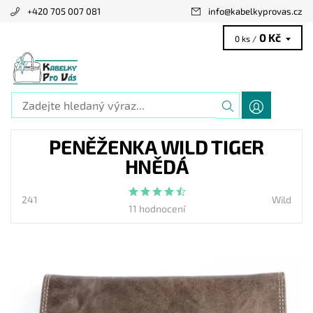
+420 705 007 081
info
@
kabelkyprovas.cz
0 Kč
0 ks /
PENĚŽENKA WILD TIGER
HNĚDÁ
241
Wild
11 hodnocení