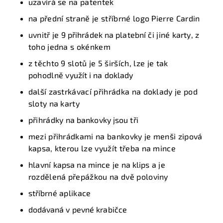
uzavírá se na patentek
na přední straně je stříbrné logo Pierre Cardin
uvnitř je
9 přihrádek na platební
či jiné
karty
, z
toho jedna s okénkem
z těchto 9 slotů je
5
širších, lze je tak
pohodlně
využít i na doklady
další zastrkávací přihrádka na doklady je pod
sloty na karty
přihrádky
na bankovky jsou tři
mezi přihrádkami na bankovky je menši zipová
kapsa, kterou lze využít třeba na mince
hlavní
kapsa na mince
je
na klips
a je
rozdělená přepážkou na dvě poloviny
s
tříbrné
aplikace
dodávaná v pevné krabičce