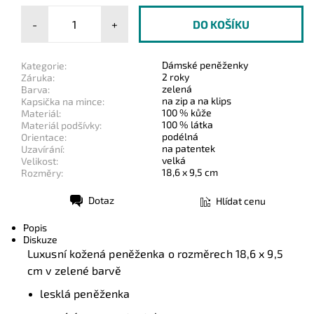
-
+
Dámské peněženky
Kategorie:
2 roky
Záruka:
zelená
Barva:
na zip a na klips
Kapsička na mince:
100 % kůže
Materiál:
100 % látka
Materiál podšívky:
podélná
Orientace:
na patentek
Uzavírání:
velká
Velikost:
18,6 x 9,5 cm
Rozměry:
Dotaz
Hlídat cenu
Tisk
Popis
Diskuze
Luxusní kožená peněženka o rozměrech 18,6 x 9,5
cm v zelené barvě
lesklá peněženka