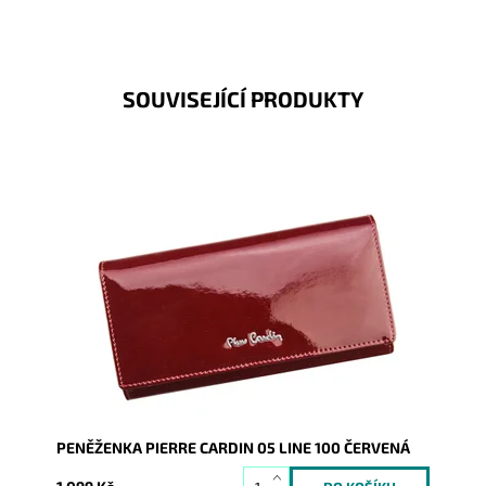
SOUVISEJÍCÍ PRODUKTY
Velmi luxusní kožená peněženka známé značky Pierre
Cardin z velmi příjemné kůže je nezbytným...
Dostupnost:
Skladem
Kód:
1287
Značka:
Pierre Cardin
Záruka:
2 roky
PENĚŽENKA PIERRE CARDIN 05 LINE 100 ČERVENÁ