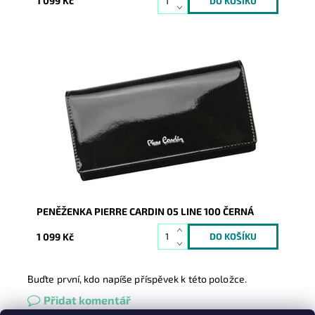
1 099 Kč
Velmi luxusní kožená peněženka známé značky Pierre
Cardin z velmi příjemné kůže je nezbytným doplňkem
každé...
Dostupnost:
Skladem
Kód:
1288
Značka:
Pierre Cardin
Záruka:
2 roky
PENĚŽENKA PIERRE CARDIN 05 LINE 100 ČERNÁ
1 099 Kč
Buďte první, kdo napíše příspěvek k této položce.
Přidat komentář