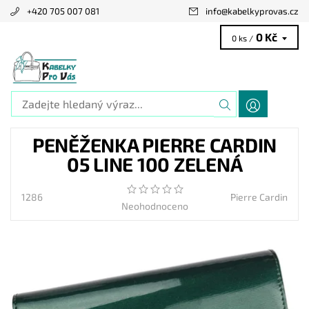
+420 705 007 081
info
@
kabelkyprovas.cz
0 Kč
0 ks /
PENĚŽENKA PIERRE CARDIN
05 LINE 100 ZELENÁ
1286
Pierre Cardin
Neohodnoceno