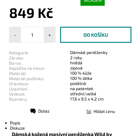
SKLADEM
849 Kč
-
+
Dámské peněženky
Kategorie:
2 roky
Záruka:
hnědá
Barva:
zipová
Kapsička na mince:
100 % kůže
Materiál:
100 % látka
Materiál podšívky:
podélná
Orientace:
na patentek
Uzavírání:
střední/velká
Velikost:
17,6 x 9,5 x 4,2 cm
Rozměry:
Dotaz
Hlídat cenu
Tisk
Popis
Diskuze
Dámská kožená masivní peněženka Wild by