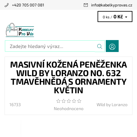
+420 705 007 081
info
@
kabelkyprovas.cz
0 Kč
0 ks /
MASIVNÍ KOŽENÁ PENĚŽENKA
WILD BY LORANZO NO. 632
TMAVĚHNĚDÁ S ORNAMENTY
KVĚTIN
16733
Wild by Loranzo
Neohodnoceno