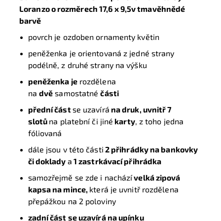
Loranzo o rozměrech 17,6 x 9,5v tmavěhnědé
barvě
povrch je ozdoben ornamenty květin
peněženka je orientovaná z jedné strany
podélně, z druhé strany na výšku
peněženka je
rozdělena
na
dvě
samostatné
části
přední část
se uzavírá
na druk, uvnitř 7
slotů
na platební či jiné
karty
, z toho jedna
fóliovaná
dále jsou v této části
2 přihrádky na bankovky
či doklady
a
1 zastrkávací přihrádka
samozřejmě se zde i nachází
velká zipová
kapsa na mince,
která je uvnitř rozdělena
přepážkou na 2 poloviny
zadní část se uzavírá na upínku