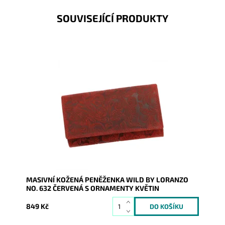
SOUVISEJÍCÍ PRODUKTY
Tmavěčervená masívní bytelná peněženka Wild by
Loranzo, která je rozdělena na dvě samostatné části
Vás zaujme...
Dostupnost:
Skladem
Kód:
16732
Značka:
Wild by Loranzo
Záruka:
2 roky
MASIVNÍ KOŽENÁ PENĚŽENKA WILD BY LORANZO
NO. 632 ČERVENÁ S ORNAMENTY KVĚTIN
849 Kč