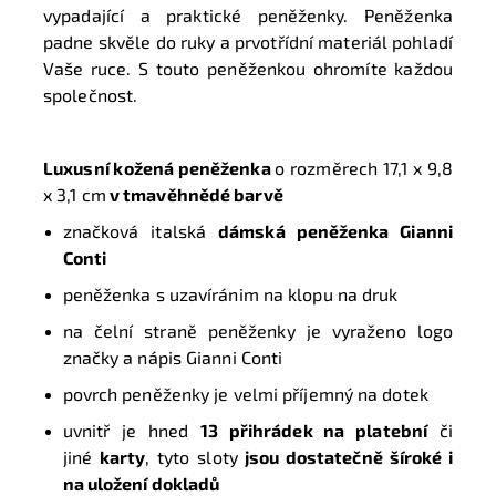
vypadající a praktické peněženky. Peněženka
padne skvěle do ruky a prvotřídní materiál pohladí
Vaše ruce. S touto peněženkou ohromíte každou
společnost.
Luxusní kožená peněženka
o rozměrech
17,1 x 9,8
x 3,1 cm
v tmavěhnědé barvě
značková italská
dámská peněženka Gianni
Conti
peněženka s uzavíránim na klopu na druk
na čelní straně peněženky je vyraženo logo
značky a nápis Gianni Conti
povrch peněženky je velmi příjemný na dotek
uvnitř je hned
13 přihrádek na platební
či
jiné
karty
, tyto sloty
jsou dostatečně šíroké i
na uložení dokladů