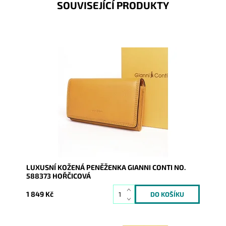
SOUVISEJÍCÍ PRODUKTY
Luxusní kožená hořčicová značková italská dámská
peněženka Gianni Conti s uzavíránim na klopu na druk
Dostupnost:
Skladem
Kód:
9585
Značka:
Gianni Conti
Záruka:
2 roky
LUXUSNÍ KOŽENÁ PENĚŽENKA GIANNI CONTI NO.
588373 HOŘČICOVÁ
1 849 Kč