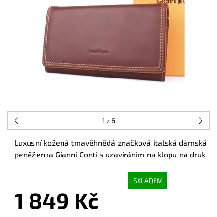
1
z 6
Luxusní kožená tmavěhnědá značková italská dámská
peněženka Gianni Conti s uzavíránim na klopu na druk
SKLADEM
1 849 Kč