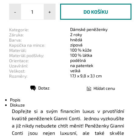
-
+
Dámské peněženky
Kategorie:
2 roky
Záruka:
hnědá
Barva:
zipová
Kapsička na mince:
100 % kůže
Materiál:
100 % látka
Materiál podšívky:
podélná
Orientace:
na patentek
Uzavírání:
velká
Velikost:
17,1 x 9,8 x 3,1 cm
Rozměry:
Dotaz
Hlídat cenu
Tisk
Popis
Diskuze
Dopřejte si a svým financím luxus v prvotřídní
kvalitě peněženek Gianni Conti. Jednou vyzkoušíte
a již nikdy nebudete chtít měnit! Peněženky Gianni
Conti jsou nejen luxusní, ale také skvěle