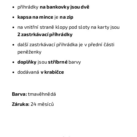
přihrádky
na bankovky jsou dvě
kapsa na mince
je
na zip
na vnitřní straně klopy pod sloty na karty jsou
2 zastrkávací příhrádky
další zastrkávací přihrádka je v přední části
peněženky
doplňky
jsou
stříbrné
barvy
dodávaná
v krabičce
Barva:
tmavěhnědá
Záruka:
24 měsíců