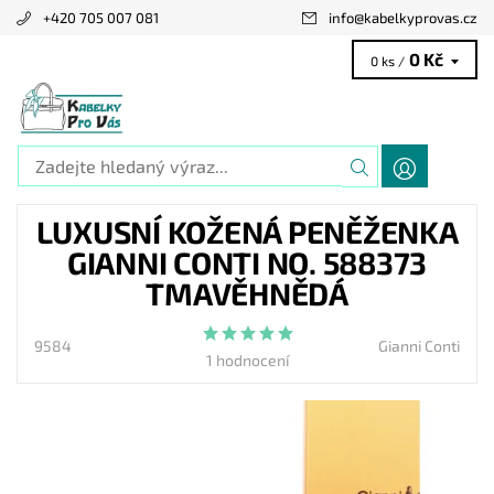
+420 705 007 081
info
@
kabelkyprovas.cz
0 Kč
0 ks /
LUXUSNÍ KOŽENÁ PENĚŽENKA
GIANNI CONTI NO. 588373
TMAVĚHNĚDÁ
9584
Gianni Conti
1 hodnocení