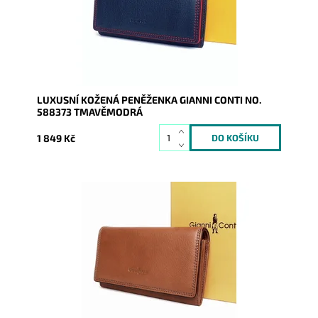
Kód:
9583
Značka:
Gianni Conti
Záruka:
2 roky
LUXUSNÍ KOŽENÁ PENĚŽENKA GIANNI CONTI NO.
588373 TMAVĚMODRÁ
1 849 Kč
Luxusní kožená hnědá značková italská dámská
peněženka Gianni Conti s uzavíránim na klopu na druk
Dostupnost:
Skladem
Kód:
20360
Značka:
Gianni Conti
Záruka:
2 roky