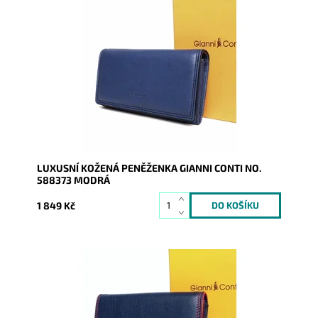
Luxusní kožená modrá značková italská dámská
peněženka Gianni Conti s uzavíránim na klopu na druk
Dostupnost:
Skladem
Kód:
9586
Značka:
Gianni Conti
Záruka:
2 roky
LUXUSNÍ KOŽENÁ PENĚŽENKA GIANNI CONTI NO.
588373 MODRÁ
1 849 Kč
Luxusní kožená tmavěmodrá značková italská dámská
peněženka Gianni Conti s uzavíránim na klopu na...
Dostupnost:
Skladem