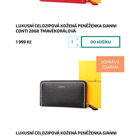
LUXUSNÍ CELOZIPOVÁ KOŽENÁ PENĚŽENKA GIANNI
CONTI 2868 TMAVĚKORÁLOVÁ
1 999 Kč
DOPRAVA
ZDARMA
Dopřejte si a svým financím luxus v prvotřídní kvalitě
tmavězelené celozipové peněženky Gianni Conti....
Dostupnost:
Skladem
Kód:
16560
Značka:
Gianni Conti
Záruka:
2 roky
LUXUSNÍ CELOZIPOVÁ KOŽENÁ PENĚŽENKA GIANNI