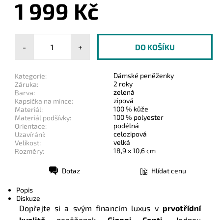
1 999 Kč
-
+
Dámské peněženky
Kategorie:
2 roky
Záruka:
zelená
Barva:
zipová
Kapsička na mince:
100 % kůže
Materiál:
100 % polyester
Materiál podšívky:
podélná
Orientace:
celozipová
Uzavírání:
velká
Velikost:
18,9 x 10,6 cm
Rozměry:
Dotaz
Hlídat cenu
Tisk
Popis
Diskuze
Dopřejte si a svým financím luxus v
prvotřídní
kvalitě
peněženek
Gianni Conti
. Jednou