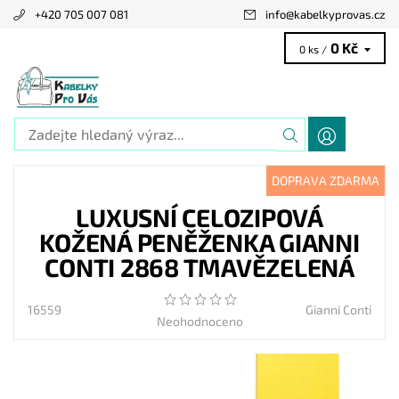
+420 705 007 081
info
@
kabelkyprovas.cz
0 Kč
0 ks /
DOPRAVA ZDARMA
LUXUSNÍ CELOZIPOVÁ
KOŽENÁ PENĚŽENKA GIANNI
CONTI 2868 TMAVĚZELENÁ
16559
Gianni Conti
Neohodnoceno