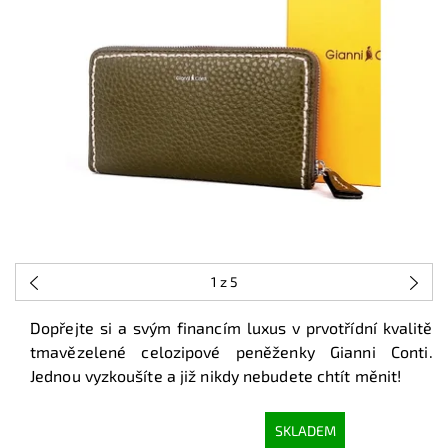
1
z 5
Dopřejte si a svým financím luxus v prvotřídní kvalitě
tmavězelené celozipové peněženky Gianni Conti.
Jednou vyzkoušíte a již nikdy nebudete chtít měnit!
SKLADEM