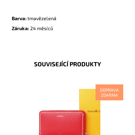
Barva:
tmavězelená
Záruka:
24 měsíců
SOUVISEJÍCÍ PRODUKTY
DOPRAVA
ZDARMA
Dopřejte si a svým financím luxus v prvotřídní kvalitě
tmavěkorálové celozipové peněženky Gianni Conti....
Dostupnost:
Skladem
Kód:
16558
Značka:
Gianni Conti
Záruka:
2 roky