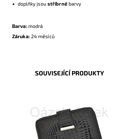
doplňky jsou
stříbrné
barvy
Barva:
modrá
Záruka:
24 měsíců
SOUVISEJÍCÍ PRODUKTY
Kožená peněženka v černé barvě je orientována na
výšku. Tato novinka značky Jennifer Jones je velmi
praktická,...
Dostupnost:
Skladem
Kód:
8540