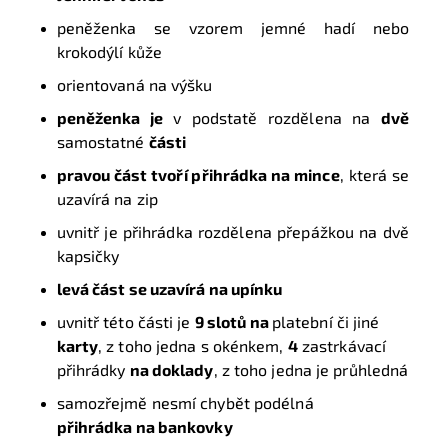
peněženka se vzorem jemné hadí nebo
krokodýlí kůže
orientovaná na výšku
peněženka je
v podstatě rozdělena na
dvě
samostatné
části
pravou část tvoří přihrádka na mince
, která se
uzavírá na zip
uvnitř je přihrádka rozdělena přepážkou na dvě
kapsičky
levá část se uzavírá na upínku
uvnitř této části je
9 slotů na
platební či jiné
karty
, z toho jedna s okénkem,
4
zastrkávací
přihrádky
na doklady
, z toho jedna je průhledná
samozřejmě nesmí chybět podélná
přihrádka na bankovky