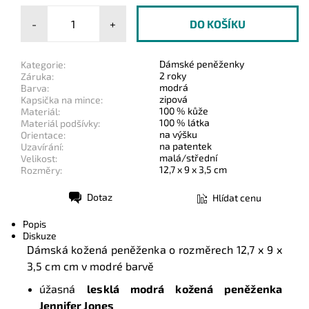
-
+
Dámské peněženky
Kategorie:
2 roky
Záruka:
modrá
Barva:
zipová
Kapsička na mince:
100 % kůže
Materiál:
100 % látka
Materiál podšívky:
na výšku
Orientace:
na patentek
Uzavírání:
malá/střední
Velikost:
12,7 x 9 x 3,5 cm
Rozměry:
Dotaz
Hlídat cenu
Tisk
Popis
Diskuze
Dámská kožená peněženka o rozměrech
12,7 x 9 x
3,5 cm cm
v modré barvě
úžasná
lesklá modrá kožená peněženka
Jennifer Jones