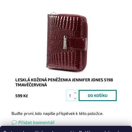
Kožená peněženka v tmavěčervené barvě je
orientována na výšku. Tato novinka značky Jennifer
Jones je velmi...
Dostupnost:
Skladem
Kód:
20389
Značka:
Jennifer Jones
Záruka:
2 roky
LESKLÁ KOŽENÁ PENĚŽENKA JENNIFER JONES 5198
TMAVĚČERVENÁ
599 Kč
Buďte první, kdo napíše příspěvek k této položce.
Přidat komentář