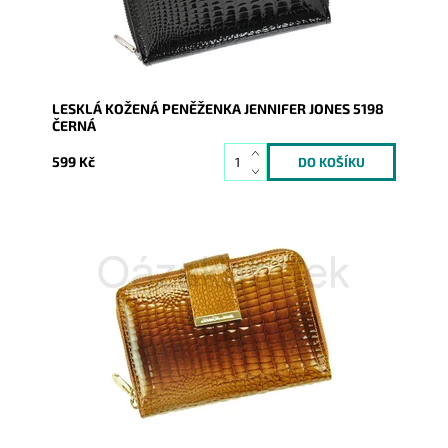
Značka:
Jennifer Jones
Záruka:
2 roky
LESKLÁ KOŽENÁ PENĚŽENKA JENNIFER JONES 5198
ČERNÁ
599 Kč
Kožená peněženka v hnědé barvě je orientována na
výšku. Tato novinka značky Jennifer Jones je velmi
praktická,...
Dostupnost:
Skladem
Kód:
8541
Značka:
Jennifer Jones
Záruka:
2 roky