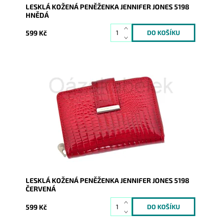
LESKLÁ KOŽENÁ PENĚŽENKA JENNIFER JONES 5198
HNĚDÁ
599 Kč
Kožená peněženka v červené barvě je orientována na
výšku. Tato novinka značky Jennifer Jones je velmi
praktická,...
Dostupnost:
Skladem
Kód:
8539
Značka:
Jennifer Jones
Záruka:
2 roky
LESKLÁ KOŽENÁ PENĚŽENKA JENNIFER JONES 5198
ČERVENÁ
599 Kč