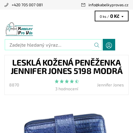
+420 705 007 081
info
@
kabelkyprovas.cz
0 Kč
0 ks /
LESKLÁ KOŽENÁ PENĚŽENKA
JENNIFER JONES 5198 MODRÁ
8870
Jennifer Jones
3 hodnocení