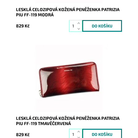
LESKLÁ CELOZIPOVÁ KOŽENÁ PENĚŽENKA PATRIZIA
PIU FF-119 MODRÁ
829 Kč
Velmi krásná peněženka v tmavěčervené barvě.
Povrch je lesklý a imituje kapradí či tis. Novinka, která
obsahově...
Dostupnost:
Skladem
Kód:
7991
Značka:
Patrizia Piu
Záruka:
2 roky
LESKLÁ CELOZIPOVÁ KOŽENÁ PENĚŽENKA PATRIZIA
PIU FF-119 TMAVĚČERVENÁ
829 Kč