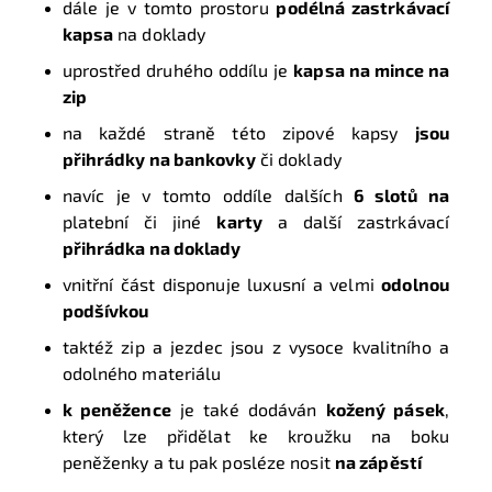
dále je v tomto prostoru
podélná zastrkávací
kapsa
na doklady
uprostřed druhého oddílu je
kapsa na mince na
zip
na každé straně této zipové kapsy
jsou
přihrádky na bankovky
či doklady
navíc je v tomto oddíle dalších
6 slotů na
platební či jiné
karty
a další zastrkávací
přihrádka na doklady
vnitřní část disponuje luxusní a velmi
odolnou
podšívkou
taktéž zip a jezdec jsou z vysoce kvalitního a
odolného materiálu
k
peněžence
je také dodáván
kožený pásek
,
který lze přidělat ke kroužku na boku
peněženky a tu pak posléze nosit
na zápěstí