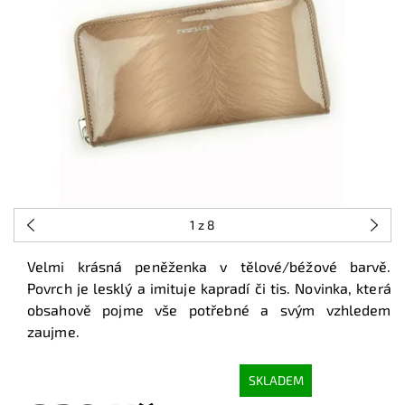
1
z 8
Velmi krásná peněženka v tělové/béžové barvě.
Povrch je lesklý a imituje kapradí či tis. Novinka, která
obsahově pojme vše potřebné a svým vzhledem
zaujme.
SKLADEM