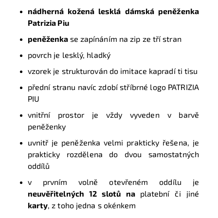
nádherná kožená lesklá dámská
peněženka
Patrizia Piu
peněženka
se zapínáním na zip ze tří stran
povrch je lesklý, hladký
vzorek je strukturován do imitace kapradí ti tisu
přední stranu navíc zdobí stříbrné logo PATRIZIA
PIU
vnitřní prostor je vždy vyveden v barvě
peněženky
uvnitř je peněženka velmi prakticky řešena, je
prakticky rozdělena do dvou samostatných
oddílů
v prvním volně otevřeném oddílu je
neuvěřitelných 12 slotů na
platební či jiné
karty
, z toho jedna s okénkem