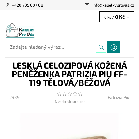
+420 705 007 081
info
@
kabelkyprovas.cz
0 Kč
0 ks /
LESKLÁ CELOZIPOVÁ KOŽENÁ
PENĚŽENKA PATRIZIA PIU FF-
119 TĚLOVÁ/BÉŽOVÁ
7989
Patrizia Piu
Neohodnoceno