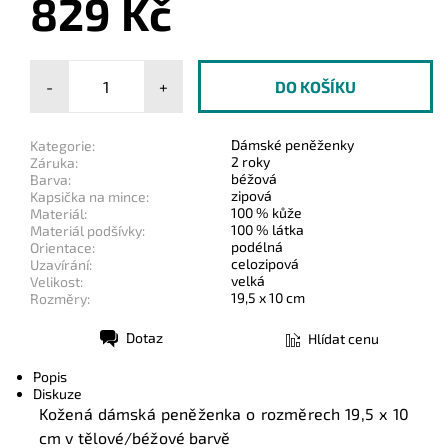
829 Kč
-
+
Dámské peněženky
Kategorie:
2 roky
Záruka:
béžová
Barva:
zipová
Kapsička na mince:
100 % kůže
Materiál:
100 % látka
Materiál podšívky:
podélná
Orientace:
celozipová
Uzavírání:
velká
Velikost:
19,5 x 10 cm
Rozměry:
Dotaz
Hlídat cenu
Tisk
Popis
Diskuze
Kožená dámská peněženka o rozměrech
19,5 x 10
cm
v tělové/béžové barvě