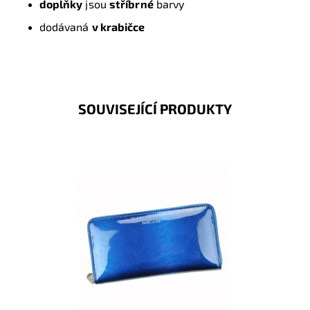
d
oplňky
jsou
stříbrné
barvy
dodávaná
v krabičce
SOUVISEJÍCÍ PRODUKTY
Velmi krásná peněženka v modré barvě. Povrch je
lesklý a imituje kapradí či tis. Novinka, která obsahově
pojme...
Dostupnost:
Skladem
Kód:
7990
Značka:
Patrizia Piu
Záruka:
2 roky