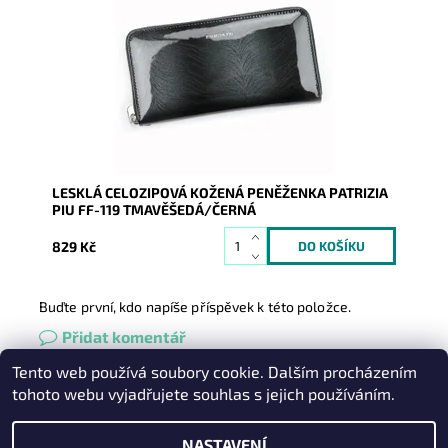
Povrch je lesklý a imituje kapradí či tis. Novinka,
která...
Dostupnost:
Skladem
Kód:
7993
Značka:
Patrizia Piu
Záruka:
2 roky
LESKLÁ CELOZIPOVÁ KOŽENÁ PENĚŽENKA PATRIZIA
PIU FF-119 TMAVĚŠEDÁ/ČERNÁ
829 Kč
Buďte první, kdo napíše příspěvek k této položce.
Přidat komentář
Tento web používá soubory cookie. Dalším procházením
Heureka.cz
|
Zboží.cz
|
Oázakabelek
tohoto webu vyjadřujete souhlas s jejich používáním.
NASTAVENÍ