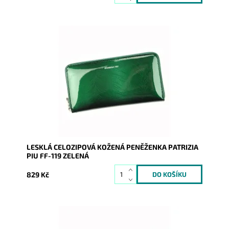
Velmi krásná peněženka v zelené barvě. Povrch je
lesklý a imituje kapradí či tis. Novinka, která obsahově
pojme...
Dostupnost:
Skladem
Kód:
7992
Značka:
Patrizia Piu
Záruka:
2 roky
LESKLÁ CELOZIPOVÁ KOŽENÁ PENĚŽENKA PATRIZIA
PIU FF-119 ZELENÁ
829 Kč
Velmi krásná peněženka v tmavěšedé/černé barvě.