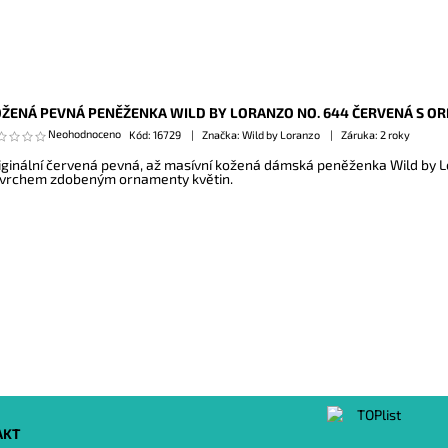
ŽENÁ PEVNÁ PENĚŽENKA WILD BY LORANZO NO. 644 ČERVENÁ S O
Neohodnoceno
Kód:
16729
Značka: Wild by Loranzo
Záruka: 2 roky
iginální červená pevná, až masívní kožená dámská peněženka Wild by 
vrchem zdobeným ornamenty květin.
AKT