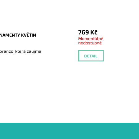
769 Kč
RNAMENTY KVĚTIN
Momentálně
nedostupné
Loranzo, která zaujme
DETAIL