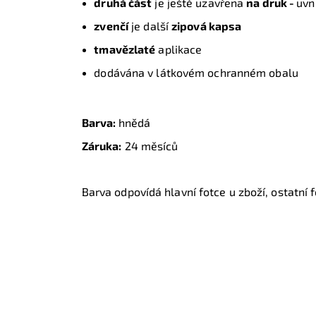
druhá část
je ještě uzavřena
na druk -
uvn
zvenčí
je další
zipová kapsa
tmavězlaté
aplikace
dodávána v látkovém ochranném obalu
Barva:
hnědá
Záruka:
24 měsíců
Barva odpovídá hlavní fotce u zboží, ostatní f