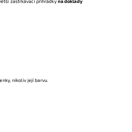
ětší zastrkávací přihrádky
na doklady
ky, nikoliv její barvu.