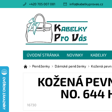
+420 705 007 081
info
@
kabelkyprovas.cz
ÚVODNÍ STRÁNKA
NOVINKY
KABELKY
OBCHODNÍ PODMÍNKY
GDPR
NAPIŠTE 
Peněženky
Dámské peněženky
Kožená pevná
KOŽENÁ PEV
NO. 644
16730