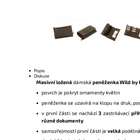
Popis
Diskuze
Masivní ložená
dámská
peněženka Wild by 
povrch je pokryt ornamenty květin
peněženka se uzavírá na klopu na druk, po
v první části se nachází
3
zastrkávací
při
různé dokumenty
samozřejmostí první části je
velká
podéln