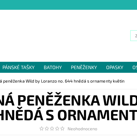
PÁNSKÉ TAŠKY
BATOHY
PENĚŽENKY
OPASKY
O
NÁM
 peněženka Wild by Loranzo no. 644 hnědá s ornamenty květin
NÁ PENĚŽENKA WILD
 HNĚDÁ S ORNAMENT
Neohodnoceno