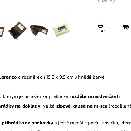
Rozměry:
Tisk
Loranzo
o rozměrech 15,2 x 9,5 cm v hnědé barvě
d kterým je peněženka prakticky
rozdělena na dvě části
hrádky na doklady
, velká
zipová kapsa na mince
(
rozdělená
á
přihrádka na bankovky
a ještě menší zipová kapsička, kter