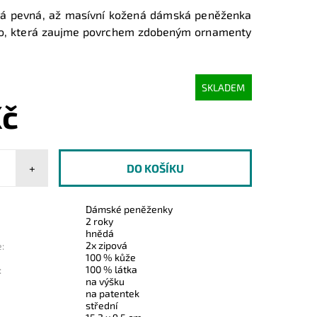
ědá pevná, až masívní kožená dámská peněženka
zo, která zaujme povrchem zdobeným ornamenty
SKLADEM
Kč
+
Dámské peněženky
2 roky
hnědá
2x zipová
:
100 % kůže
100 % látka
:
na výšku
na patentek
střední