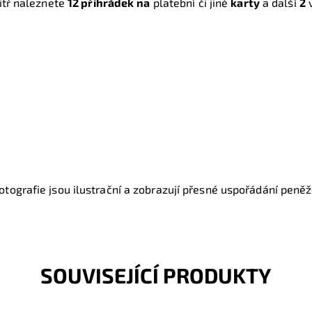
itř naleznete
12 přihrádek
na
platební či jiné
karty
a další
2
v
otografie jsou ilustrační a zobrazují přesné uspořádání peněžen
SOUVISEJÍCÍ PRODUKTY