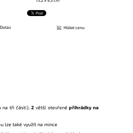
15,2 x 9,5 cm
Dotaz
Hlídat cenu
 na tři části),
2
větší otevřené
přihrádky na
ou lze také využít na mince