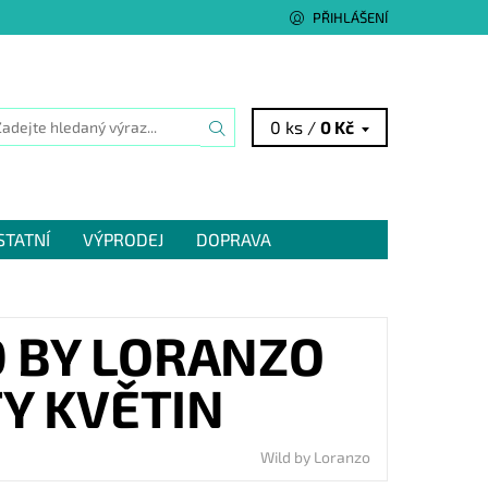
PŘIHLÁŠENÍ
0 ks /
0 Kč
STATNÍ
VÝPRODEJ
DOPRAVA
 BY LORANZO
Y KVĚTIN
Wild by Loranzo