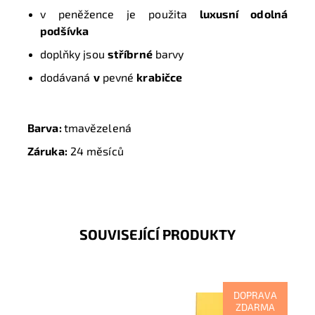
v peněžence je použita
luxusní odolná
podšívka
doplňky jsou
stříbrné
barvy
dodávaná
v
pevné
krabičce
Barva:
tmavězelená
Záruka:
24 měsíců
SOUVISEJÍCÍ PRODUKTY
DOPRAVA
ZDARMA