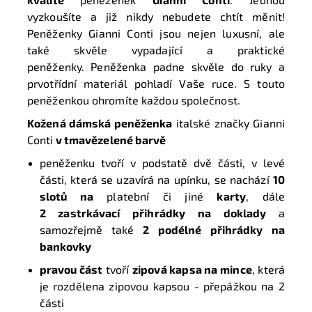
vyzkoušíte a již nikdy nebudete chtít měnit!
Peněženky Gianni Conti jsou nejen luxusní, ale
také skvěle vypadající a praktické
peněženky. Peněženka padne skvěle do ruky a
prvotřídní materiál pohladí Vaše ruce. S touto
peněženkou ohromíte každou společnost.
Kožená dámská peněženka
italské značky Gianni
Conti
v tmavězelené barvě
peněženku tvoří v podstatě dvě části, v levé
části, která se uzavírá na upínku, se nachází
10
slotů na
platební či jiné
karty
, dále
2 zastrkávací přihrádky na doklady
a
samozřejmě
také
2 podélné přihrádky na
bankovky
pravou část
tvoří
zipová kapsa na mince
, která
je rozdělena zipovou kapsou - přepážkou na 2
části