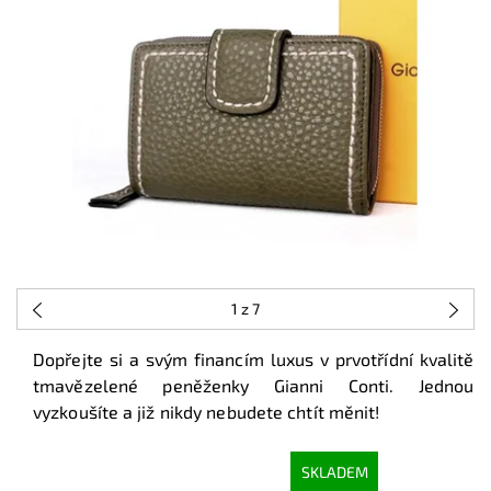
1
z 7
Dopřejte si a svým financím luxus v prvotřídní kvalitě
tmavězelené peněženky Gianni Conti. Jednou
vyzkoušíte a již nikdy nebudete chtít měnit!
SKLADEM