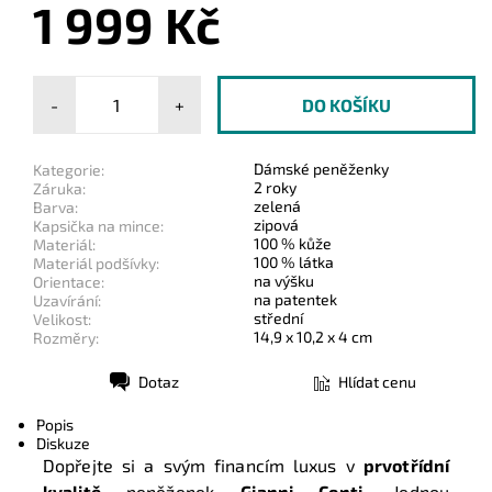
1 999 Kč
-
+
Dámské peněženky
Kategorie:
2 roky
Záruka:
zelená
Barva:
zipová
Kapsička na mince:
100 % kůže
Materiál:
100 % látka
Materiál podšívky:
na výšku
Orientace:
na patentek
Uzavírání:
střední
Velikost:
14,9 x 10,2 x 4 cm
Rozměry:
Dotaz
Hlídat cenu
Tisk
Popis
Diskuze
Dopřejte si a svým financím luxus v
prvotřídní
kvalitě
peněženek
Gianni Conti
. Jednou