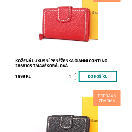
Dopřejte si a svým financím luxus v prvotřídní kvalitě
tmavěkorálové peněženky Gianni Conti. Jednou...
Dostupnost:
Skladem
Kód:
16561
Značka:
Gianni Conti
Záruka:
2 roky
KOŽENÁ LUXUSNÍ PENĚŽENKA GIANNI CONTI NO.
2868105 TMAVĚKORÁLOVÁ
1 999 Kč
DOPRAVA
ZDARMA
Dopřejte si a svým financím luxus v prvotřídní kvalitě
černé peněženky Gianni Conti. Jednou vyzkoušíte a...
Dostupnost:
Skladem
Kód:
16563
Značka:
Gianni Conti