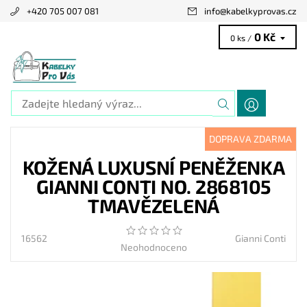
+420 705 007 081
info
@
kabelkyprovas.cz
0 Kč
0 ks /
DOPRAVA ZDARMA
KOŽENÁ LUXUSNÍ PENĚŽENKA
GIANNI CONTI NO. 2868105
TMAVĚZELENÁ
16562
Gianni Conti
Neohodnoceno