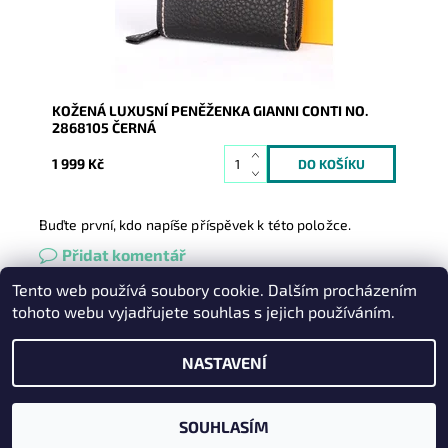
Záruka:
2 roky
KOŽENÁ LUXUSNÍ PENĚŽENKA GIANNI CONTI NO.
2868105 ČERNÁ
1 999 Kč
Buďte první, kdo napíše příspěvek k této položce.
Přidat komentář
Tento web používá soubory cookie. Dalším procházením
Heureka.cz
|
Zboží.cz
|
Oázakabelek
tohoto webu vyjadřujete souhlas s jejich používáním.
NASTAVENÍ
2026 © Kabelky pro Vás, všechna práva vyhrazena
Vytvořil Shoptet
SOUHLASÍM