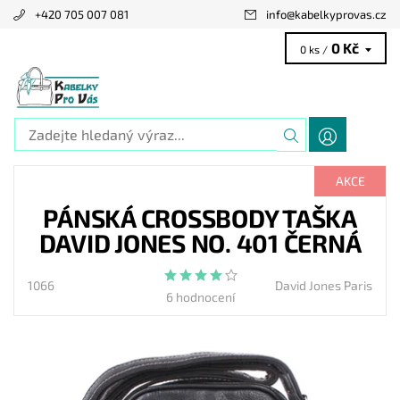
+420 705 007 081
info
@
kabelkyprovas.cz
0 Kč
0 ks /
AKCE
PÁNSKÁ CROSSBODY TAŠKA
DAVID JONES NO. 401 ČERNÁ
1066
David Jones Paris
6 hodnocení