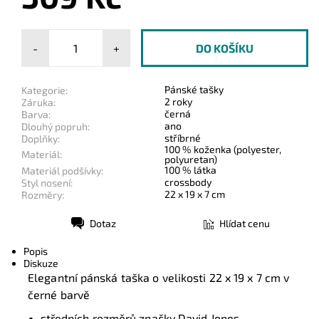
-
+
Pánské tašky
Kategorie:
2 roky
Záruka:
černá
Barva:
ano
Dlouhý popruh:
stříbrné
Doplňky:
100 % koženka (polyester,
Materiál:
polyuretan)
100 % látka
Materiál podšívky:
crossbody
Styl nosení:
22 x 19 x 7 cm
Rozměry:
Dotaz
Hlídat cenu
Tisk
Popis
Diskuze
Elegantní pánská taška o velikosti 22 x 19 x 7 cm v
černé barvě
středních rozměrů značky David Jones