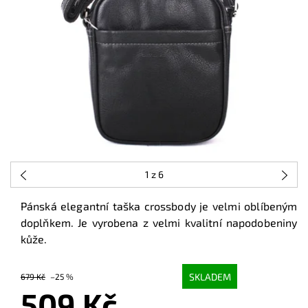
1
z 6
Pánská elegantní taška crossbody je velmi oblíbeným
doplňkem. Je vyrobena z velmi kvalitní napodobeniny
kůže.
SKLADEM
679 Kč
–25 %
509 Kč