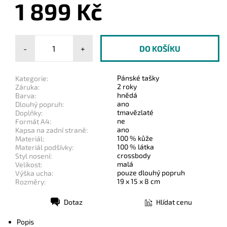
1 899 Kč
-
+
Pánské tašky
Kategorie:
2 roky
Záruka:
hnědá
Barva:
ano
Dlouhý popruh:
tmavězlaté
Doplňky:
ne
Formát A4:
ano
Kapsa na zadní straně:
100 % kůže
Materiál:
100 % látka
Materiál podšívky:
crossbody
Styl nosení:
malá
Velikost:
pouze dlouhý popruh
Výška ucha:
19 x 15 x 8 cm
Rozměry:
Dotaz
Hlídat cenu
Tisk
Popis