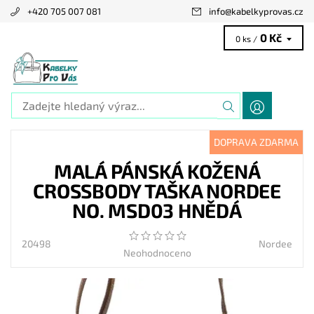
+420 705 007 081
info
@
kabelkyprovas.cz
0 Kč
0 ks /
DOPRAVA ZDARMA
MALÁ PÁNSKÁ KOŽENÁ
CROSSBODY TAŠKA NORDEE
NO. MSD03 HNĚDÁ
20498
Nordee
Neohodnoceno