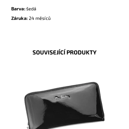
Barva:
šedá
Záruka:
24 měsíců
SOUVISEJÍCÍ PRODUKTY
Velmi luxusní kožená peněženka známé značky Pierre
Cardin v černé barvě s koženým páskem, který...
Dostupnost:
Skladem
Kód:
8878
Značka:
Pierre Cardin
Záruka:
2 roky