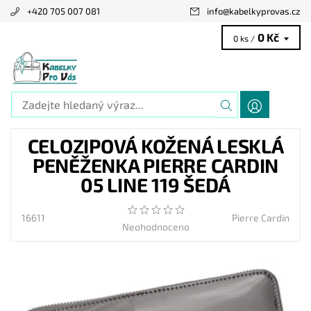
+420 705 007 081
info
@
kabelkyprovas.cz
0 Kč
0 ks /
CELOZIPOVÁ KOŽENÁ LESKLÁ
PENĚŽENKA PIERRE CARDIN
05 LINE 119 ŠEDÁ
16611
Pierre Cardin
Neohodnoceno