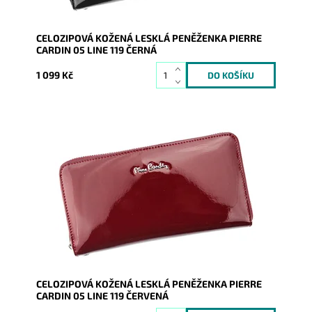
CELOZIPOVÁ KOŽENÁ LESKLÁ PENĚŽENKA PIERRE
CARDIN 05 LINE 119 ČERNÁ
1 099 Kč
Velmi luxusní kožená peněženka známé značky Pierre
Cardin v červené barvě s koženým páskem, který...
Dostupnost:
Skladem
Kód:
8879
Značka:
Pierre Cardin
Záruka:
2 roky
CELOZIPOVÁ KOŽENÁ LESKLÁ PENĚŽENKA PIERRE
CARDIN 05 LINE 119 ČERVENÁ