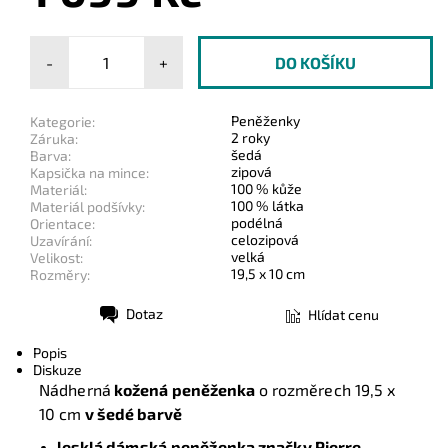
-
+
Peněženky
Kategorie:
2 roky
Záruka:
šedá
Barva:
zipová
Kapsička na mince:
100 % kůže
Materiál:
100 % látka
Materiál podšívky:
podélná
Orientace:
celozipová
Uzavírání:
velká
Velikost:
19,5 x 10 cm
Rozměry:
Dotaz
Hlídat cenu
Tisk
Popis
Diskuze
Nádherná
kožená peněženka
o rozměrech 19,5 x
10 cm
v šedé barvě
lesklá dámská
peněženka značky Pierre