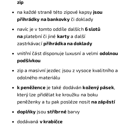
zip
na každé straně této zipové kapsy
jsou
přihrádky na bankovky
či doklady
navíc je v tomto oddíle dalších
6 slotů
na
platební či jiné
karty
a další
zastrkávací
přihrádka na doklady
vnitřní část disponuje luxusní a velmi
odolnou
podšívkou
zip a masivní jezdec jsou z vysoce kvalitního a
odolného materiálu
k peněžence
je také dodáván
kožený pásek
,
který lze přidělat ke kroužku na boku
peněženky a tu pak posléze nosit
na zápěstí
doplňky
jsou
stříbrné
barvy
dodávaná
v krabičce