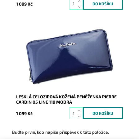
1 099 Kč
Velmi luxusní kožená peněženka, k níž je
dodáván kožený pásek, díky němuž lze peněženku
nosit na...
Dostupnost:
Skladem
Kód:
1889
Značka:
Pierre Cardin
Záruka:
2 roky
LESKLÁ CELOZIPOVÁ KOŽENÁ PENĚŽENKA PIERRE
CARDIN 05 LINE 119 MODRÁ
1 099 Kč
Buďte první, kdo napíše příspěvek k této položce.