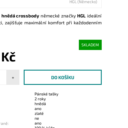
HGL (Německo)
á
hnědá crossbody
německé značky
HGL
ideální
sti, zajišťuje maximální komfort při každodenním
SKLADEM
 Kč
+
Pánské tašky
2 roky
hnědá
ano
zlaté
ne
ano
raně:
100 % kůže