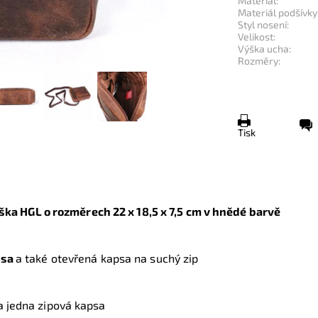
Materiál:
Materiál podšívky
Styl nosení:
Velikost:
Výška ucha:
Rozměry:
Tisk
ška HGL o rozměrech 22
x 18,5 x 7,5 cm
v hnědé barvě
psa
a také otevřená kapsa na suchý zip
a jedna zipová kapsa