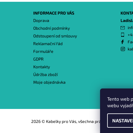
INFORMACE PRO VÁS
KONT
Doprava
Ladis
inf
Obchodní podmínky
+4
Odstoupení od smlouvy
Fa
Reklamační řád
ka
Formuláře
GDPR
Kontakty
Údržba zboží
Moje objednávka
Tento web p
webu vyjadř
NASTAVE
2026 © Kabelky pro Vás, všechna práva vyhrazena