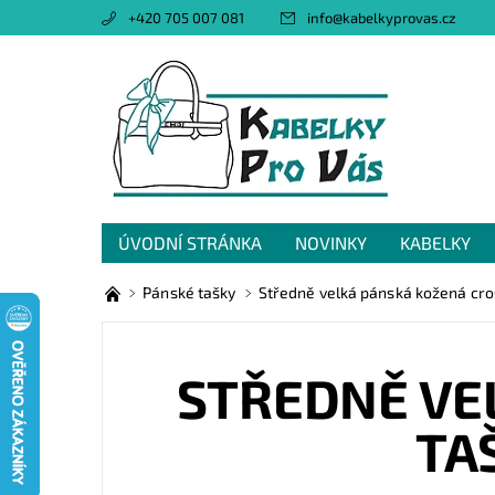
+420 705 007 081
info
@
kabelkyprovas.cz
ÚVODNÍ STRÁNKA
NOVINKY
KABELKY
OBCHODNÍ PODMÍNKY
GDPR
NAPIŠTE 
Pánské tašky
Středně velká pánská kožená cro
STŘEDNĚ VE
TA