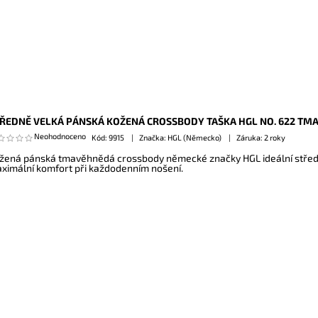
ŘEDNĚ VELKÁ PÁNSKÁ KOŽENÁ CROSSBODY TAŠKA HGL NO. 622 TM
Neohodnoceno
Kód:
9915
Značka: HGL (Německo)
Záruka: 2 roky
žená pánská tmavěhnědá crossbody německé značky HGL ideální střední 
ximální komfort při každodenním nošení.