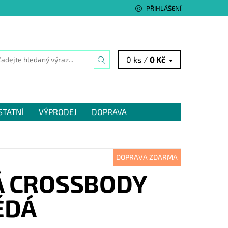
PŘIHLÁŠENÍ
0 ks /
0 Kč
STATNÍ
VÝPRODEJ
DOPRAVA
DOPRAVA ZDARMA
Á CROSSBODY
ĚDÁ