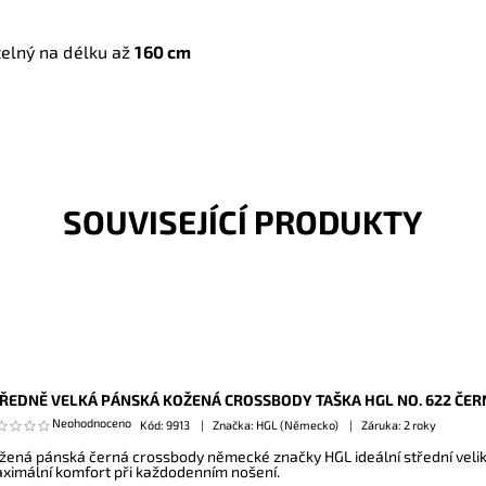
telný na délku až
160 cm
SOUVISEJÍCÍ PRODUKTY
ŘEDNĚ VELKÁ PÁNSKÁ KOŽENÁ CROSSBODY TAŠKA HGL NO. 622 ČER
Neohodnoceno
Kód:
9913
Značka: HGL (Německo)
Záruka: 2 roky
žená pánská černá crossbody německé značky HGL ideální střední velikos
ximální komfort při každodenním nošení.