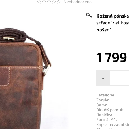
Neohodnoceno
Kožená
pánsk
střední veliko
nošení.
1 799
-
Kategorie:
Záruka:
Barva:
Dlouhý popruh:
Doplňky:
Formát A4:
Kapsa na zadní st