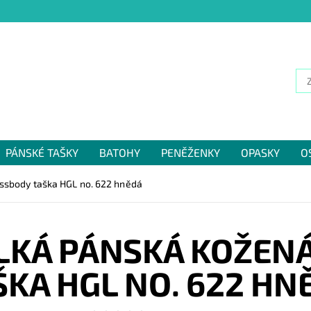
PÁNSKÉ TAŠKY
BATOHY
PENĚŽENKY
OPASKY
O
NÁM
ssbody taška HGL no. 622 hnědá
LKÁ PÁNSKÁ KOŽEN
ŠKA HGL NO. 622 HN