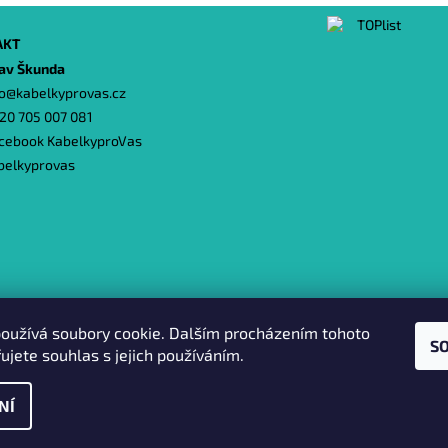
AKT
lav Škunda
o
@
kabelkyprovas.cz
20 705 007 081
cebook KabelkyproVas
belkyprovas
Heureka.cz
|
Zboží.cz
|
Oázakabelek
oužívá soubory cookie. Dalším procházením tohoto
S
ujete souhlas s jejich používáním.
NÍ