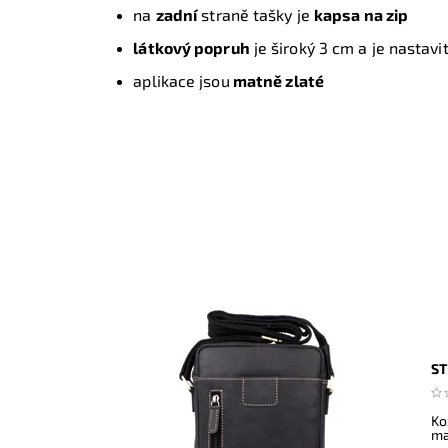
na
zadní
straně tašky je
kapsa na zip
látkový popruh
je široký 3 cm a je nastavi
aplikace jsou
matně zlaté
ST
Ko
ma