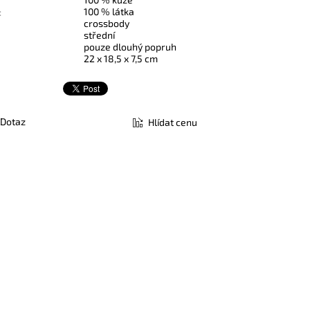
100 % látka
:
crossbody
střední
pouze dlouhý popruh
22 x 18,5 x 7,5 cm
Dotaz
Hlídat cenu