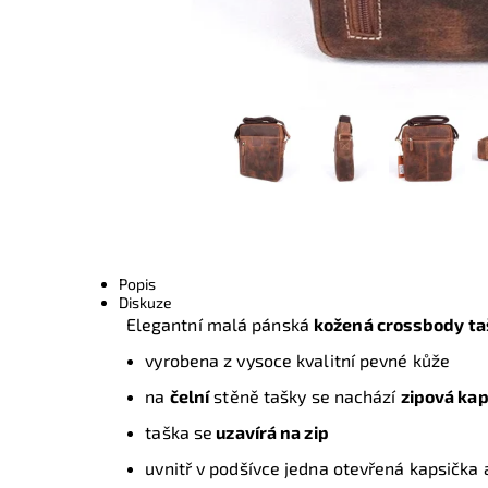
Popis
Diskuze
Elegantní malá pánská
kožená crossbody ta
vyrobena z vysoce kvalitní pevné kůže
na
čelní
stěně tašky se nachází
zipová ka
taška se
uzavírá na zip
uvnitř v podšívce jedna otevřená kapsička 