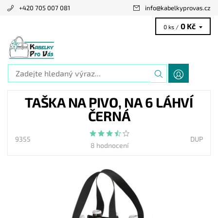
+420 705 007 081
info
@
kabelkyprovas.cz
0 Kč
0 ks /
TAŠKA NA PIVO, NA 6 LÁHVÍ
ČERNÁ
9355
DUP
8 hodnocení