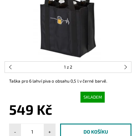
1
z 2
Taška pro 6 lahví piva o obsahu 0,5 l v černé barvě.
SKLADEM
549 Kč
-
+