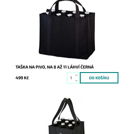
Taška pro 8-11 lahví piva o obsahu 0,5 l v černé barvě.
Dostupnost:
Skladem
Kód:
9353
Značka:
DUP
Záruka:
2 roky
TAŠKA NA PIVO, NA 8 AŽ 11 LÁHVÍ ČERNÁ
499 Kč
Taška pro 9 lahví piva o obsahu 0,5 l v černé barvě.
Dostupnost:
Skladem
Kód:
9354
Značka:
DUP
Záruka:
2 roky