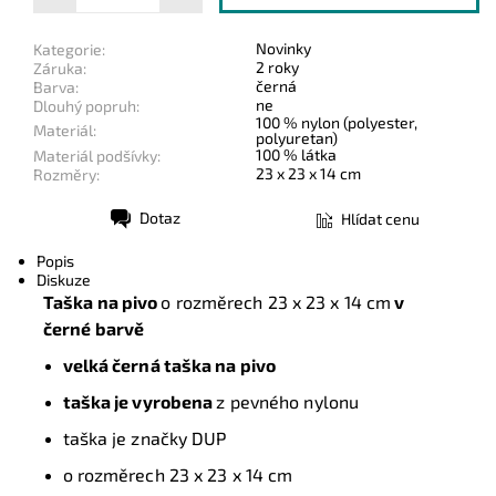
Novinky
Kategorie:
2 roky
Záruka:
černá
Barva:
ne
Dlouhý popruh:
100 % nylon (polyester,
Materiál:
polyuretan)
100 % látka
Materiál podšívky:
23 x 23 x 14 cm
Rozměry:
Dotaz
Hlídat cenu
Tisk
Popis
Diskuze
Taška na pivo
o rozměrech 23 x 23 x 14 cm
v
černé barvě
velká černá taška na pivo
taška je vyrobena
z pevného nylonu
taška je značky DUP
o rozměrech 23 x 23 x 14 cm