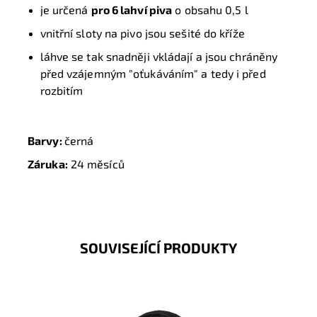
je určená
pro 6 lahví piva
o obsahu 0,5 l
vnitřní sloty na pivo jsou sešité do kříže
láhve se tak snadněji vkládají a jsou chráněny
před vzájemným "oťukáváním" a tedy i před
rozbitím
Barvy:
černá
Záruka:
24 měsíců
SOUVISEJÍCÍ PRODUKTY