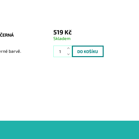
519 Kč
 ČERNÁ
Skladem
erné barvě.