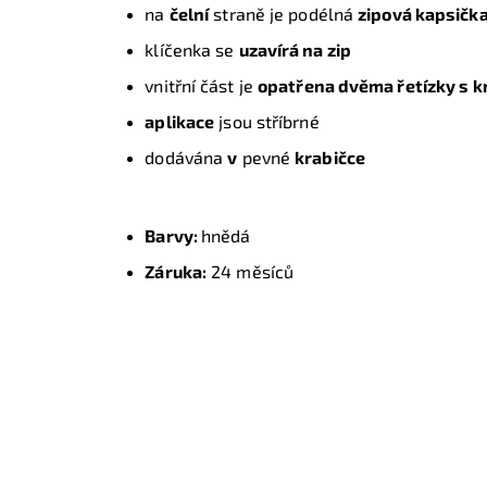
na
čelní
straně je podélná
zipová kapsičk
klíčenka se
uzavírá na zip
vnitřní část je
opatřena dvěma řetízky s kr
aplikace
jsou stříbrné
dodávána
v
pevné
krabičce
Barvy:
hnědá
Záruka:
24 měsíců