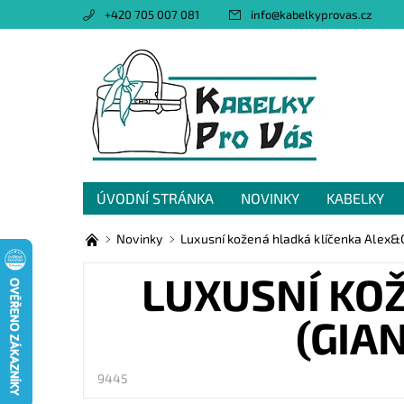
+420 705 007 081
info
@
kabelkyprovas.cz
ÚVODNÍ STRÁNKA
NOVINKY
KABELKY
OBCHODNÍ PODMÍNKY
GDPR
NAPIŠTE 
Novinky
Luxusní kožená hladká klíčenka Alex&C
LUXUSNÍ KO
(GIA
9445