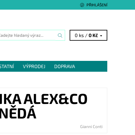
PŘIHLÁŠENÍ
0 ks /
0 Kč
STATNÍ
VÝPRODEJ
DOPRAVA
NKA ALEX&CO
HNĚDÁ
Gianni Conti