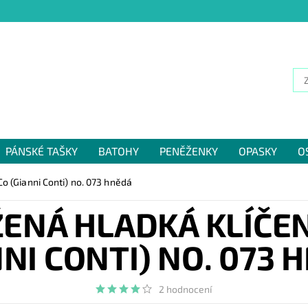
PÁNSKÉ TAŠKY
BATOHY
PENĚŽENKY
OPASKY
O
NÁM
o (Gianni Conti) no. 073 hnědá
ŽENÁ HLADKÁ KLÍČE
NNI CONTI) NO. 073 
2 hodnocení