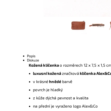
Popis
Diskuze
Kožená klíčenka
o rozměrech
12 x 7,5 x 1,5 c
luxusní kožená
značková
klíčenka
Alex&Co 
v krásné
hnědé
barvě
povrch je hladký
z kůže dýchá pevnost a kvalita
na přední je vyraženo logo Alex&Co