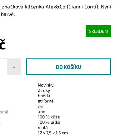
 značková klíčenka Alex&Co (Gianni Conti). Nyní
 barvě.
SKLADEM
č
+
Novinky
2 roky
hnědá
stříbrné
ne
ano
raně:
100 % kůže
100 % látka
:
malá
12 x 7,5 x 1,5 cm