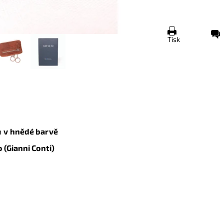
Tisk
m
v hnědé barvě
(Gianni Conti)