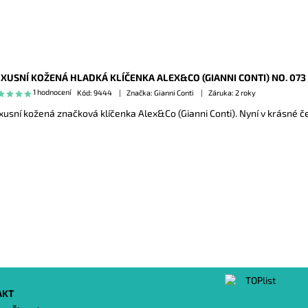
XUSNÍ KOŽENÁ HLADKÁ KLÍČENKA ALEX&CO (GIANNI CONTI) NO. 073
1 hodnocení
Kód:
9444
Značka: Gianni Conti
Záruka: 2 roky
xusní kožená značková klíčenka Alex&Co (Gianni Conti). Nyní v krásné č
AKT