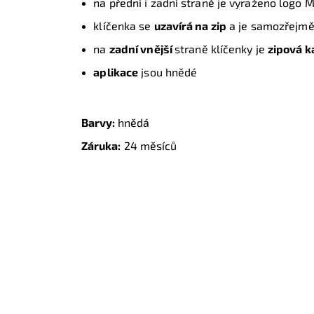
na přední i zadní straně je vyraženo logo 
klíčenka se
uzavírá na zip
a je samozřejm
na
zadní vnější
straně klíčenky je
zipová 
aplikace
jsou hnědé
Barvy:
hnědá
Záruka:
24 měsíců