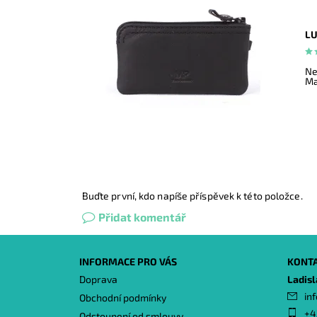
LU
Ne
Ma
Buďte první, kdo napíše příspěvek k této položce.
Přidat komentář
INFORMACE PRO VÁS
KONT
Doprava
Ladis
inf
Obchodní podmínky
+4
Odstoupení od smlouvy