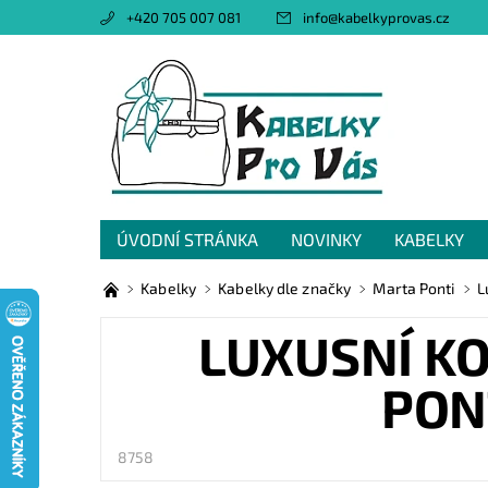
+420 705 007 081
info
@
kabelkyprovas.cz
ÚVODNÍ STRÁNKA
NOVINKY
KABELKY
OBCHODNÍ PODMÍNKY
GDPR
NAPIŠTE 
Kabelky
Kabelky dle značky
Marta Ponti
L
LUXUSNÍ K
PON
8758