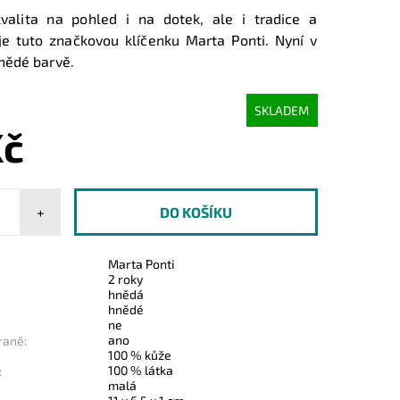
kvalita na pohled i na dotek, ale i tradice a
je tuto značkovou klíčenku Marta Ponti. Nyní v
nědé barvě.
SKLADEM
Kč
+
Marta Ponti
2 roky
hnědá
hnědé
ne
ano
raně:
100 % kůže
100 % látka
:
malá