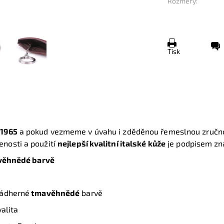
Rozměry:
Tisk
e
1965
a pokud vezmeme v úvahu i zděděnou řemeslnou zručnos
enosti a použití
nejlepší kvalitní italské kůže
je podpisem zn
mavěhnědé barvě
ádherné
tmavěhnědé
barvě
alita