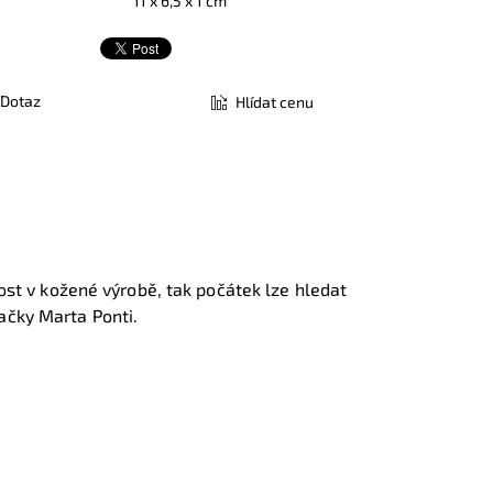
11 x 6,5 x 1 cm
Dotaz
Hlídat cenu
t v kožené výrobě, tak počátek lze hledat
ačky Marta Ponti.