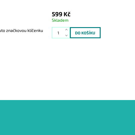
599 Kč
Skladem
 tuto značkovou klíčenku