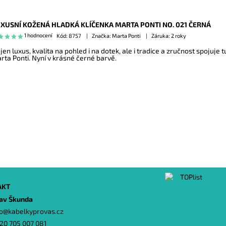
XUSNÍ KOŽENÁ HLADKÁ KLÍČENKA MARTA PONTI NO. 021 ČERNÁ
1 hodnocení
Kód:
8757
Značka: Marta Ponti
Záruka: 2 roky
jen luxus, kvalita na pohled i na dotek, ale i tradice a zručnost spojuje
rta Ponti. Nyní v krásné černé barvě.
AKT
lav Škunda
o
@
kabelkyprovas.cz
20 705 007 081