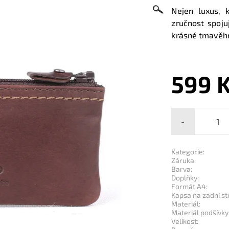
Nejen luxus, 
zručnost spoju
krásné tmavěh
599 
-
Kategorie:
Záruka:
Barva:
Doplňky:
Formát A4:
Kapsa na zadní st
Materiál:
Materiál podšívky
Velikost: