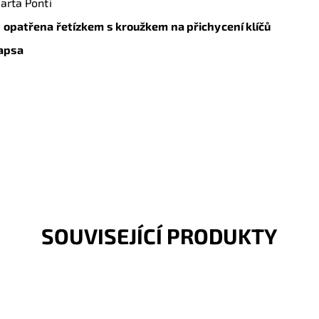
Marta Ponti
ě
opatřena řetízkem s kroužkem na přichycení klíčů
kapsa
SOUVISEJÍCÍ PRODUKTY