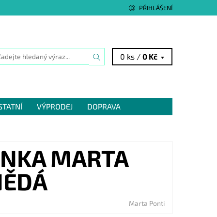
PŘIHLÁŠENÍ
0 ks /
0 Kč
STATNÍ
VÝPRODEJ
DOPRAVA
ENKA MARTA
NĚDÁ
Marta Ponti