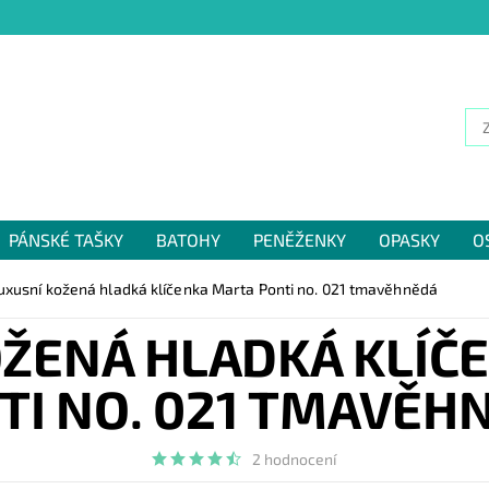
PÁNSKÉ TAŠKY
BATOHY
PENĚŽENKY
OPASKY
O
NÁM
uxusní kožená hladká klíčenka Marta Ponti no. 021 tmavěhnědá
OŽENÁ HLADKÁ KLÍČ
TI NO. 021 TMAVĚH
2 hodnocení