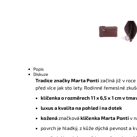
Popis
Diskuze
Tradice značky Marta Ponti
začíná již v roc
před více jak sto lety. Rodinné řemeslné zkuš
klíčenka o rozměrech 11 x 6,5 x 1 cm v t
luxus a kvalita na pohled i na dotek
kožená
značková
klíčenka
Marta Ponti
v n
povrch je hladký, z kůže dýchá pevnost a kv