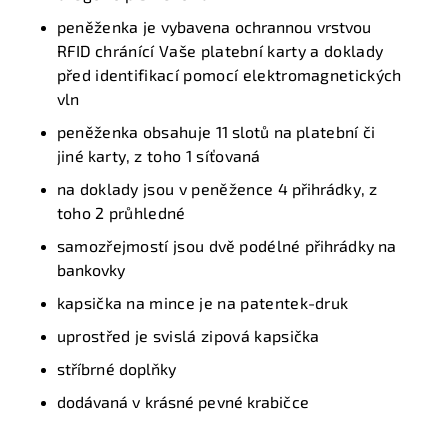
peněženka je
vybavena ochrannou vrstvou
RFID
chránící Vaše platební karty a doklady
před identifikací pomocí elektromagnetických
vln
peněženka obsahuje
11 slotů na
platební či
jiné
karty
, z toho 1 síťovaná
na doklady jsou v peněžence
4 přihrádky
, z
toho 2 průhledné
samozřejmostí jsou
dvě
podélné
přihrádky na
bankovky
kapsička na mince je na patentek-druk
uprostřed je svislá zipová kapsička
s
tříbrné doplňky
dodávaná v krásné pevné krabičce