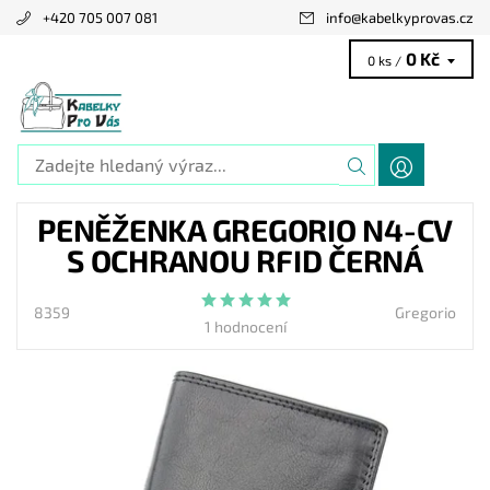
+420 705 007 081
info
@
kabelkyprovas.cz
0 Kč
0 ks /
PENĚŽENKA GREGORIO N4-CV
S OCHRANOU RFID ČERNÁ
8359
Gregorio
1 hodnocení