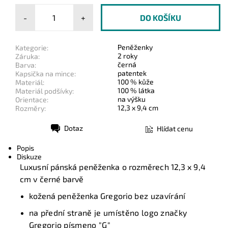
-
+
Peněženky
Kategorie:
2 roky
Záruka:
černá
Barva:
patentek
Kapsička na mince:
100 % kůže
Materiál:
100 % látka
Materiál podšívky:
na výšku
Orientace:
12,3 x 9,4 cm
Rozměry:
Dotaz
Hlídat cenu
Tisk
Popis
Diskuze
Luxusní pánská peněženka o rozměrech 12,3 x 9,4
cm v černé barvě
kožená peněženka Gregorio
bez uzavírání
na přední straně je umístěno logo značky
Gregorio písmeno "G"