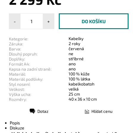
-
+
Kabelky
Kategorie:
2 roky
Záruka:
červená
Barva:
ne
Dlouhý popruh:
stříbrné
Doplňky:
ano
Formát A4:
ano
Kapsa na zadní straně:
100 % kůže
Materiál:
100 % látka
Materiál podšívky:
kabelkobatoh
Styl nosení:
velká
Velikost:
25 cm
Výška ucha:
40 x 36 x 10 cm
Rozměry:
Dotaz
Hlídat cenu
Tisk
Popis
Diskuze