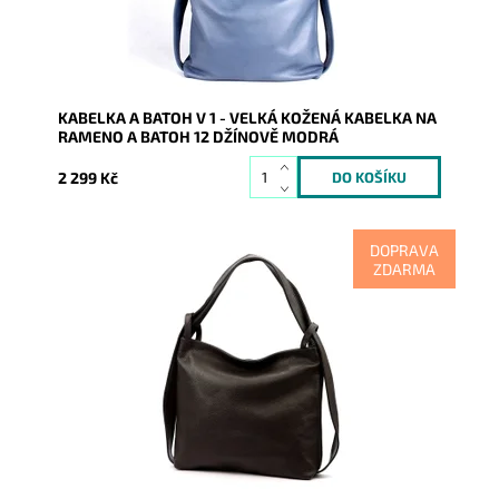
KABELKA A BATOH V 1 - VELKÁ KOŽENÁ KABELKA NA
RAMENO A BATOH 12 DŽÍNOVĚ MODRÁ
2 299 Kč
DOPRAVA
ZDARMA
Kabelka na rameno a batoh v jednom provedení v
krásné tmavěhnědé barvě! Moderní italský kvalitní
kožený doplněk...
Dostupnost:
Momentálně nedostupné
Kód:
20931
Značka:
Vera Pelle
Záruka:
2 roky