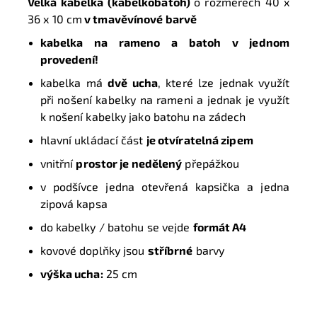
Velká kabelka (kabelkobatoh)
o rozměrech
40 x
36 x 10 cm
v
tmavěvínové barvě
kabelka na rameno a batoh v jednom
provedení!
kabelka má
dvě ucha
, které lze jednak využít
při nošení kabelky na rameni a jednak je využít
k nošení kabelky jako batohu na zádech
hlavní ukládací část
je otvíratelná zipem
vnitřní
prostor je nedělený
přepážkou
v podšívce jedna otevřená kapsička a jedna
zipová kapsa
do kabelky / batohu se vejde
formát A4
kovové doplňky jsou
stříbrné
barvy
výška ucha:
25 cm