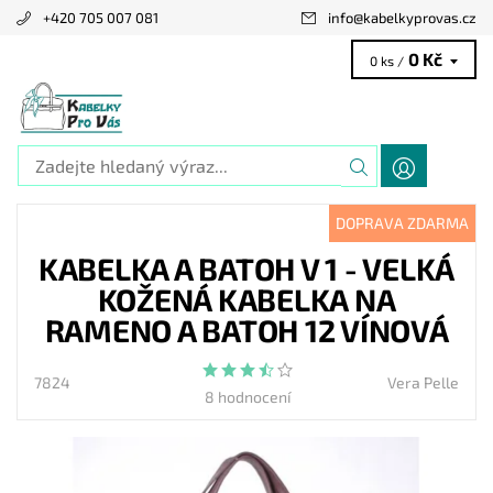
+420 705 007 081
info
@
kabelkyprovas.cz
0 Kč
0 ks /
DOPRAVA ZDARMA
KABELKA A BATOH V 1 - VELKÁ
KOŽENÁ KABELKA NA
RAMENO A BATOH 12 VÍNOVÁ
7824
Vera Pelle
8 hodnocení