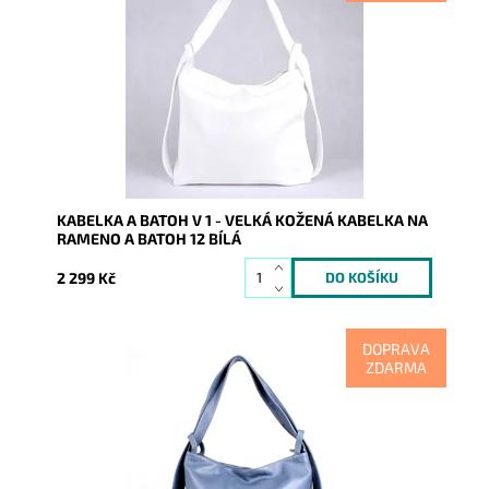
Kabelka na rameno a batoh v jednom provedení!
Moderní italský kvalitní kožený doplněk každé ženy.
Dostupnost:
Skladem
Kód:
9853
Značka:
Vera Pelle
Záruka:
2 roky
KABELKA A BATOH V 1 - VELKÁ KOŽENÁ KABELKA NA
RAMENO A BATOH 12 BÍLÁ
2 299 Kč
DOPRAVA
ZDARMA
Kabelka na rameno a batoh v jednom provedení!
Moderní italský kvalitní kožený doplněk každé ženy.
Dostupnost:
Skladem
Kód:
9854
Značka:
Vera Pelle
Záruka:
2 roky