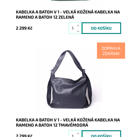
KABELKA A BATOH V 1 - VELKÁ KOŽENÁ KABELKA NA
RAMENO A BATOH 12 ZELENÁ
2 299 Kč
DOPRAVA
ZDARMA
Tmavěmodrá kabelka na rameno a batoh v jednom
provedení! Moderní italský kvalitní kožený doplněk
každé ženy.
Dostupnost:
Skladem
Kód:
8780
Značka:
Vera Pelle
Záruka:
2 roky
KABELKA A BATOH V 1 - VELKÁ KOŽENÁ KABELKA NA
RAMENO A BATOH 12 TMAVĚMODRÁ
2 299 Kč