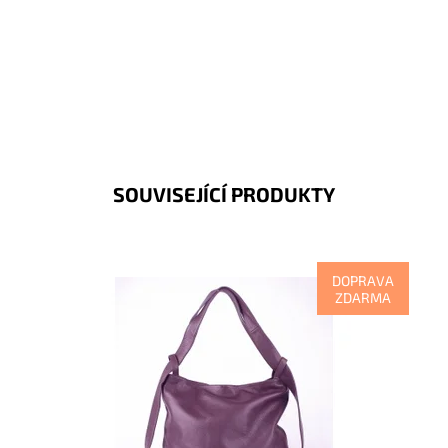
SOUVISEJÍCÍ PRODUKTY
DOPRAVA
ZDARMA
Kabelka na rameno a batoh v jednom provedení!
Moderní italský kvalitní kožený doplněk každé ženy.
Dostupnost:
Skladem
Kód:
7821
Značka:
Vera Pelle
Záruka:
2 roky