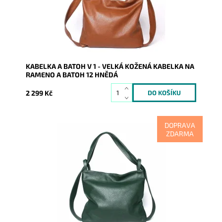
Kód:
8535
Značka:
Vera Pelle
Záruka:
2 roky
KABELKA A BATOH V 1 - VELKÁ KOŽENÁ KABELKA NA
RAMENO A BATOH 12 HNĚDÁ
2 299 Kč
DOPRAVA
ZDARMA
Kabelka na rameno a batoh v jednom provedení v
krásné zelené barvě! Moderní italský kvalitní kožený
doplněk...
Dostupnost:
Skladem
Kód:
8536
Značka:
Vera Pelle
Záruka:
2 roky