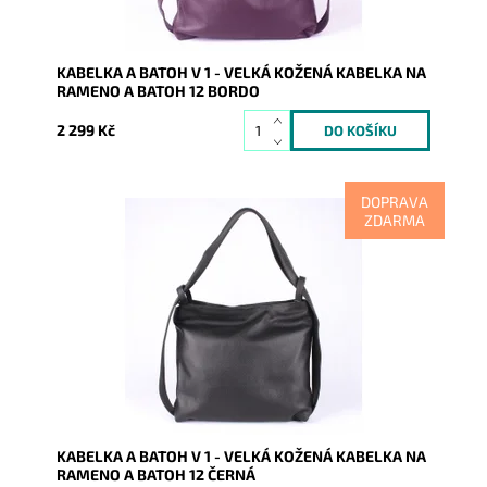
KABELKA A BATOH V 1 - VELKÁ KOŽENÁ KABELKA NA
RAMENO A BATOH 12 BORDO
2 299 Kč
DOPRAVA
ZDARMA
Kabelka na rameno a batoh v jednom provedení!
Moderní italský kvalitní kožený doplněk každé ženy.
Dostupnost:
Skladem
Kód:
7822
Značka:
Vera Pelle
Záruka:
2 roky
KABELKA A BATOH V 1 - VELKÁ KOŽENÁ KABELKA NA
RAMENO A BATOH 12 ČERNÁ