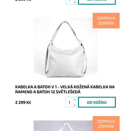
DOPRAVA
ZDARMA
Kabelka na rameno a batoh v jednom provedení!
Moderní italský kvalitní kožený doplněk každé ženy.
Dostupnost:
Skladem
Kód:
9852
Značka:
Vera Pelle
Záruka:
2 roky
KABELKA A BATOH V 1 - VELKÁ KOŽENÁ KABELKA NA
RAMENO A BATOH 12 SVĚTLEŠEDÁ
2 299 Kč
DOPRAVA
ZDARMA