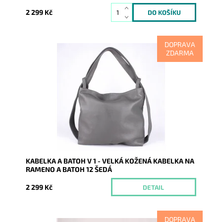
2 299 Kč
DOPRAVA
ZDARMA
Kabelka na rameno a batoh v jednom provedení!
Moderní italský kvalitní kožený doplněk každé ženy.
Dostupnost:
Momentálně nedostupné
Kód:
7823
Značka:
Vera Pelle
Záruka:
2 roky
KABELKA A BATOH V 1 - VELKÁ KOŽENÁ KABELKA NA
RAMENO A BATOH 12 ŠEDÁ
2 299 Kč
DETAIL
DOPRAVA