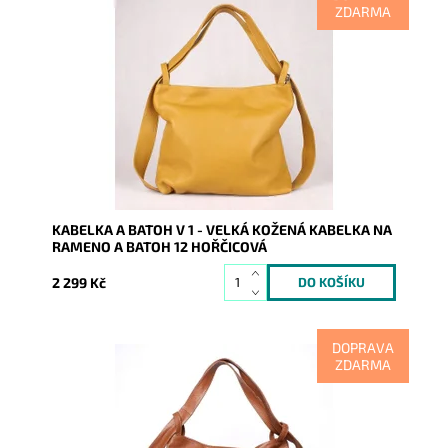
ZDARMA
Kabelka na rameno a batoh v jednom provedení nyní v
krásné hořčicové barvě! Moderní italský kvalitní
kožený...
Dostupnost:
Skladem
Kód:
8156
Značka:
Vera Pelle
Záruka:
2 roky
KABELKA A BATOH V 1 - VELKÁ KOŽENÁ KABELKA NA
RAMENO A BATOH 12 HOŘČICOVÁ
2 299 Kč
DOPRAVA
ZDARMA
Kabelka na rameno a batoh v jednom provedení nyní v
krásné hnědé barvě! Moderní italský kvalitní kožený
doplněk...
Dostupnost:
Skladem