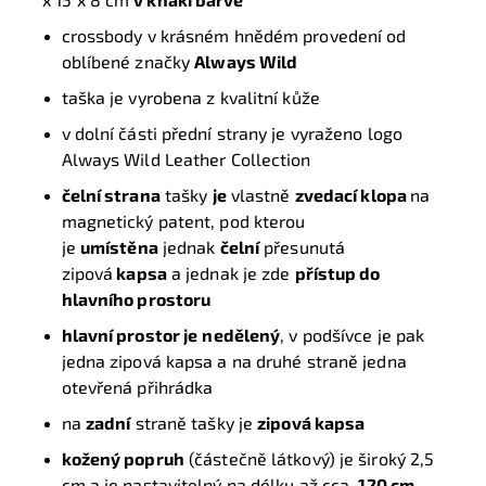
crossbody v krásném hnědém provedení od
oblíbené značky
Always Wild
taška je vyrobena z kvalitní kůže
v dolní části přední strany je vyraženo logo
Always Wild Leather Collection
čelní strana
tašky
je
vlastně
zvedací klopa
na
magnetický patent, pod kterou
je
umístěna
jednak
čelní
přesunutá
zipová
kapsa
a jednak je zde
přístup do
hlavního prostoru
hlavní prostor je
nedělený
, v podšívce je pak
jedna zipová kapsa a na druhé straně jedna
otevřená přihrádka
na
zadní
straně tašky je
zipová kapsa
kožený popruh
(částečně látkový) je široký 2,5
cm a je nastavitelný na délku až cca.
120 cm