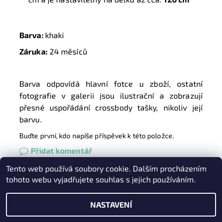
Barva:
khaki
Záruka:
24 měsíců
Barva odpovídá hlavní fotce u zboží, ostatní
fotografie v galerii jsou ilustrační a zobrazují
přesné uspořádání crossbody tašky, nikoliv její
barvu.
Buďte první, kdo napíše příspěvek k této položce.
Přidat komentář
Tento web používá soubory cookie. Dalším procházením
Heureka.cz
|
Zboží.cz
|
Oázakabelek
tohoto webu vyjadřujete souhlas s jejich používáním.
NASTAVENÍ
2026 © Kabelky pro Vás, všechna práva vyhrazena