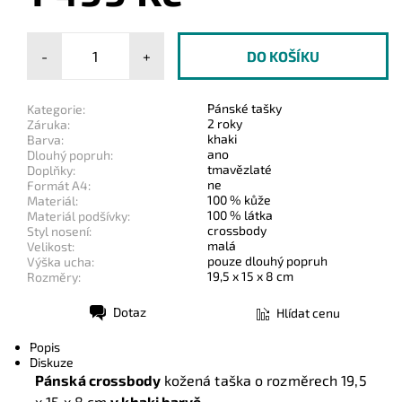
-
+
Pánské tašky
Kategorie:
2 roky
Záruka:
khaki
Barva:
ano
Dlouhý popruh:
tmavězlaté
Doplňky:
ne
Formát A4:
100 % kůže
Materiál:
100 % látka
Materiál podšívky:
crossbody
Styl nosení:
malá
Velikost:
pouze dlouhý popruh
Výška ucha:
19,5 x 15 x 8 cm
Rozměry:
Dotaz
Hlídat cenu
Tisk
Popis
Diskuze
Pánská crossbody
kožená taška o rozměrech 19,5
x 15 x 8 cm
v khaki barvě