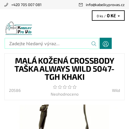
+420 705 007 081
info
@
kabelkyprovas.cz
0 Kč
0 ks /
MALÁ KOŽENÁ CROSSBODY
TAŠKA ALWAYS WILD 5047-
TGH KHAKI
20586
Wild
Neohodnoceno