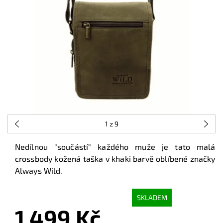
1
z 9
Nedílnou "součástí" každého muže je tato malá
crossbody kožená taška v khaki barvě oblíbené značky
Always Wild.
SKLADEM
1 499 Kč