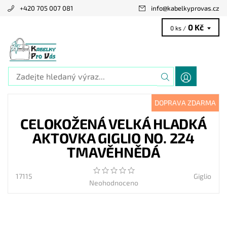
+420 705 007 081
info
@
kabelkyprovas.cz
0 Kč
0 ks /
DOPRAVA ZDARMA
CELOKOŽENÁ VELKÁ HLADKÁ
AKTOVKA GIGLIO NO. 224
TMAVĚHNĚDÁ
17115
Giglio
Neohodnoceno