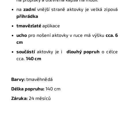
na
zadní
vnější straně aktovky je velká zipová
přihrádka
tmavězlaté
aplikace
ucho
pro nošení aktovky v ruce má výšku
cca. 6
cm
součástí
aktovky je i
dlouhý popruh
o célce
cca.
140 cm
Barvy:
tmavěhnědá
Délka popruhu:
140 cm
Záruka:
24 měsíců