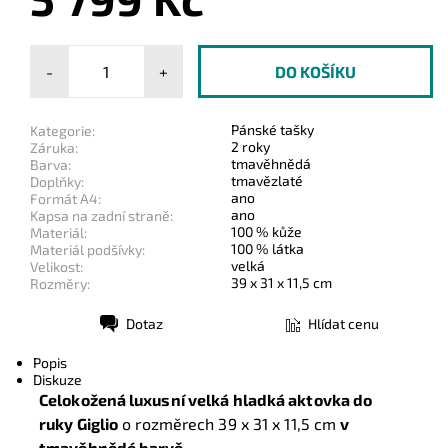
-
+
Pánské tašky
Kategorie:
2 roky
Záruka:
tmavěhnědá
Barva:
tmavězlaté
Doplňky:
ano
Formát A4:
ano
Kapsa na zadní straně:
100 % kůže
Materiál:
100 % látka
Materiál podšívky:
velká
Velikost:
39 x 31 x 11,5 cm
Rozměry:
Dotaz
Hlídat cenu
Tisk
Popis
Diskuze
Celokožená luxusní velká hladká aktovka do
ruky Giglio
o rozměrech 39
x 31 x 11,5 cm
v
tmavěhnědé barvě