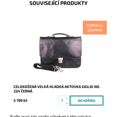
SOUVISEJÍCÍ PRODUKTY
DOPRAVA
ZDARMA
Velmi kvalitní kožená aktovka v nádherné černé barvě,
která nezklame žádného úspěšného muže.
Dostupnost:
Skladem
Kód:
17116
Značka:
Giglio
Záruka:
2 roky
CELOKOŽENÁ VELKÁ HLADKÁ AKTOVKA GIGLIO NO.
224 ČERNÁ
5 799 Kč
Buďte první, kdo napíše příspěvek k této položce.