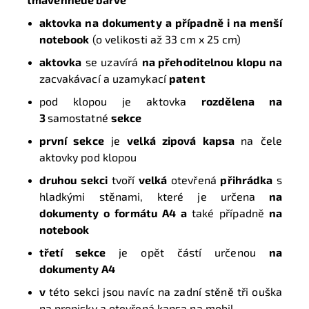
aktovka na dokumenty a případně i na menší
notebook
(o velikosti až 33 cm x 25 cm)
aktovka
se uzavírá
na přehoditelnou klopu na
zacvakávací a uzamykací
patent
pod klopou je aktovka
rozdělena na
3
samostatné
sekce
první sekce
je
velká zipová kapsa
na čele
aktovky pod klopou
druhou sekci
tvoří
velká
otevřená
přihrádka
s
hladkými stěnami, které je určena
na
dokumenty o formátu A4 a
také případně
na
notebook
třetí sekce
je opět částí určenou
na
dokumenty A4
v
této sekci jsou navíc na zadní stěně tři ouška
na propisky a otevřená kapsa na mobil