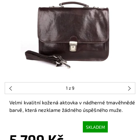
1
z 9
Velmi kvalitní kožená aktovka v nádherné tmavěhnědé
barvě, která nezklame žádného úspěšného muže.
SKLADEM
5 799 Kč