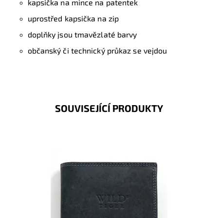
kapsička na mince na patentek
uprostřed kapsička na zip
doplňky jsou tmavězlaté barvy
občanský či technický průkaz se vejdou
SOUVISEJÍCÍ PRODUKTY
Dostupnost:
Skladem
Kód:
245
Značka:
Wild
Záruka:
2 roky