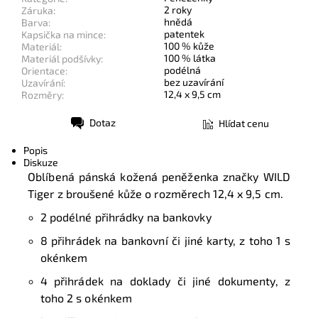
2 roky
Záruka:
hnědá
Barva:
patentek
Kapsička na mince:
100 % kůže
Materiál:
100 % látka
Materiál podšívky:
podélná
Orientace:
bez uzavírání
Uzavírání:
12,4 x 9,5 cm
Rozměry:
Dotaz
Hlídat cenu
Tisk
Popis
Diskuze
Oblíbená pánská kožená peněženka značky WILD
Tiger z broušené kůže o rozměrech 12,4 x 9,5 cm.
2 podélné přihrádky na bankovky
8 přihrádek na bankovní či jiné karty, z toho 1 s
okénkem
4 přihrádek na doklady či jiné dokumenty, z
toho 2 s okénkem