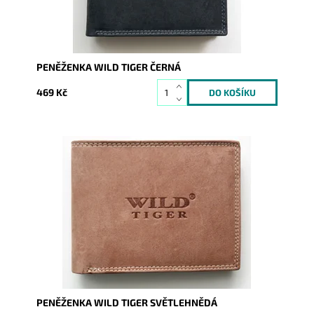
PENĚŽENKA WILD TIGER ČERNÁ
469 Kč
Dostupnost:
Skladem
Kód:
246
Značka:
Wild
Záruka:
2 roky
PENĚŽENKA WILD TIGER SVĚTLEHNĚDÁ