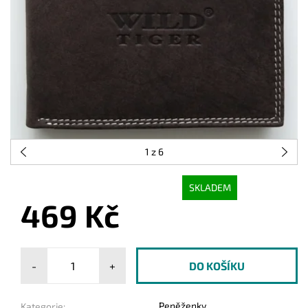
1
z 6
SKLADEM
469 Kč
-
+
Peněženky
Kategorie: