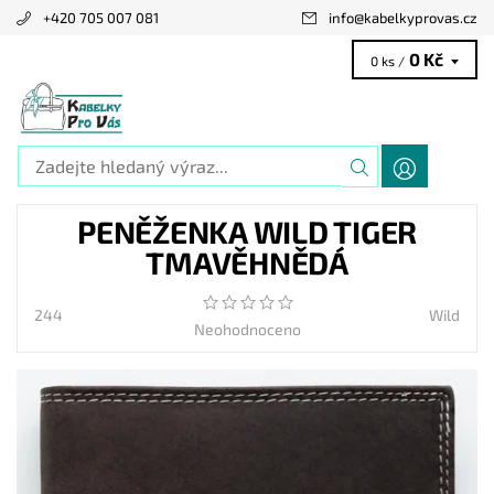
+420 705 007 081
info
@
kabelkyprovas.cz
0 Kč
0 ks /
PENĚŽENKA WILD TIGER
TMAVĚHNĚDÁ
244
Wild
Neohodnoceno