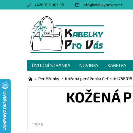
+420 705 007 081
info
@
kabelkyprovas.cz
ÚVODNÍ STRÁNKA
NOVINKY
KABELKY
OBCHODNÍ PODMÍNKY
GDPR
NAPIŠTE 
Peněženky
Kožená peněženka Cefirutti 76801
KOŽENÁ P
17056