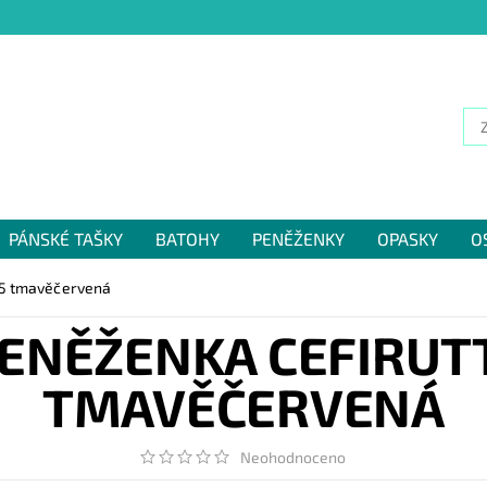
PÁNSKÉ TAŠKY
BATOHY
PENĚŽENKY
OPASKY
O
NÁM
55 tmavěčervená
ENĚŽENKA CEFIRUTT
TMAVĚČERVENÁ
Neohodnoceno