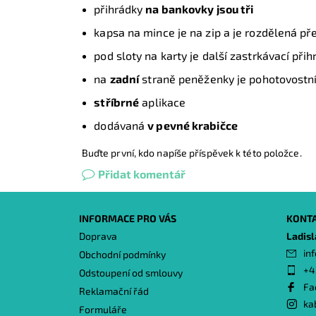
přihrádky
na bankovky jsou tři
kapsa na mince je na zip a je rozdělená p
pod sloty na karty je další zastrkávací př
na
zadní
straně peněženky je pohotovostn
stříbrné
aplikace
dodávaná
v pevné krabičce
Buďte první, kdo napíše příspěvek k této položce.
Přidat komentář
INFORMACE PRO VÁS
KONT
Doprava
Ladis
inf
Obchodní podmínky
+4
Odstoupení od smlouvy
Fa
Reklamační řád
ka
Formuláře