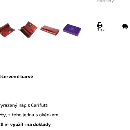
Rozměry:
Tisk
ěčervené
barvě
vyražený nápis Cerifutti
rty
, z toho jedna s okénkem
odlně
využít i na doklady