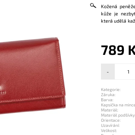
Kožená peněže
kůže je nezby
která udělá ka
789 
-
Kategorie:
Záruka:
Barva:
Kapsička na mince
Materiál:
Materiál podšívky
Orientace:
Uzavírání:
Velikost: