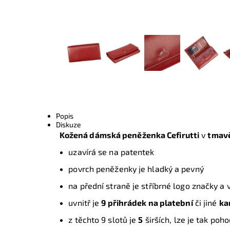
Popis
Diskuze
Kožená dámská peněženka Cefirutti
v
tmav
uzavírá se na patentek
povrch peněženky je hladký a pevný
na přední straně je stříbrné logo značky a 
uvnitř je
9 přihrádek na platební
či jiné
ka
z těchto 9 slotů je
5
širších, lze je tak poh