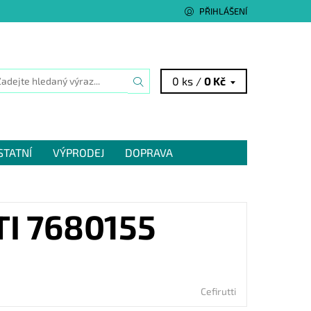
PŘIHLÁŠENÍ
0 ks /
0 Kč
STATNÍ
VÝPRODEJ
DOPRAVA
I 7680155
Cefirutti