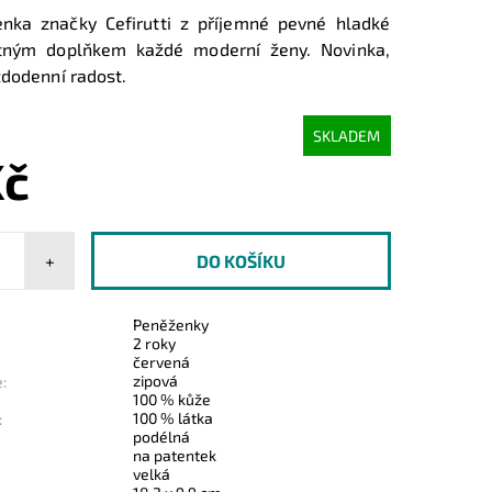
nka značky Cefirutti z příjemné pevné hladké
tným doplňkem každé moderní ženy. Novinka,
ždodenní radost.
SKLADEM
Kč
+
Peněženky
2 roky
červená
zipová
:
100 % kůže
100 % látka
:
podélná
na patentek
velká