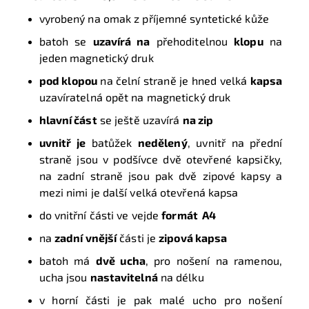
vyrobený na omak z příjemné syntetické kůže
batoh se
uzavírá na
přehoditelnou
klopu
na
jeden magnetický druk
pod klopou
na čelní straně je hned velká
kapsa
uzavíratelná opět na magnetický druk
hlavní část
se ještě uzavírá
na
zip
uvnitř je
batůžek
nedělený
, uvnitř na přední
straně jsou v podšívce dvě otevřené kapsičky,
na zadní straně jsou pak dvě zipové kapsy a
mezi nimi je další velká otevřená kapsa
do vnitřní části ve vejde
formát A4
na
zadní vnější
části je
zipová kapsa
batoh má
dvě ucha
, pro nošení na ramenou,
ucha jsou
nastavitelná
na délku
v horní části je pak malé ucho pro nošení