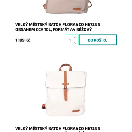
VELKÝ MĚSTSKÝ BATOH FLORA&CO H6725 S
OBSAHEM CCA 10L, FORMÁT A4 BÉŽOVÝ
1 199 Kč
Batůžek z pevné syntetické kůže v krásné bílé barvě
Vás všude doprovodí. Předností je, že se do něj vejde i
věci...
Dostupnost:
Skladem
Kód:
20725
Značka:
FLORA&CO
Záruka:
2 roky
VELKÝ MĚSTSKÝ BATOH FLORA&CO H6725 S