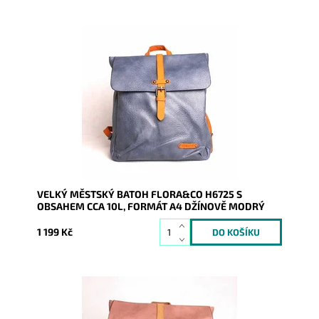
Batůžek z pevné syntetické kůže v zajímavé džínově
modré barvě Vás všude doprovodí. Předností je, že se
do něj...
Dostupnost:
Skladem
Kód:
9751
Značka:
FLORA&CO
Záruka:
2 roky
VELKÝ MĚSTSKÝ BATOH FLORA&CO H6725 S
OBSAHEM CCA 10L, FORMÁT A4 DŽÍNOVĚ MODRÝ
1 199 Kč
Batůžek z pevné syntetické kůže v zajímavé
tmavěrůžové barvě Vás všude doprovodí. Předností