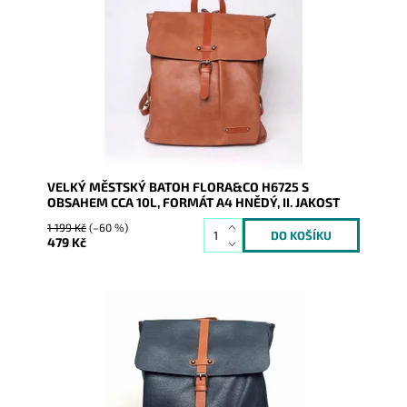
Batůžek z pevné syntetické kůže v krásné hnědé
barvě Vás všude doprovodí. Předností je, že se do něj
vejde i...
Dostupnost:
Skladem
Kód:
8526
Značka:
FLORA&CO
Záruka:
2 roky, bez záruky na koženku
VELKÝ MĚSTSKÝ BATOH FLORA&CO H6725 S
OBSAHEM CCA 10L, FORMÁT A4 HNĚDÝ, II. JAKOST
1 199 Kč
(–60 %)
479 Kč
Batůžek z pevné syntetické kůže v klasické
tmavěmodré barvě Vás všude doprovodí. Předností je,
že se do něj...
Dostupnost:
Skladem
Kód:
9102