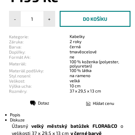
-
+
Kabelky
Kategorie:
2 roky
Záruka:
černá
Barva:
tmavěocelové
Doplňky:
ne
Formát A4:
100 % koženka (polyester,
Materiál:
polyuretan)
100 % látka
Materiál podšívky:
na rameno
Styl nosení:
velká
Velikost:
10 cm
Výška ucha:
37 x 29,5 x 13 cm
Rozměry:
Dotaz
Hlídat cenu
Tisk
Popis
Diskuze
Úžasný
velký městský batůžek FLORA&CO
o
velikosti
37 x 29,5 x 13 cm
v černé barvě