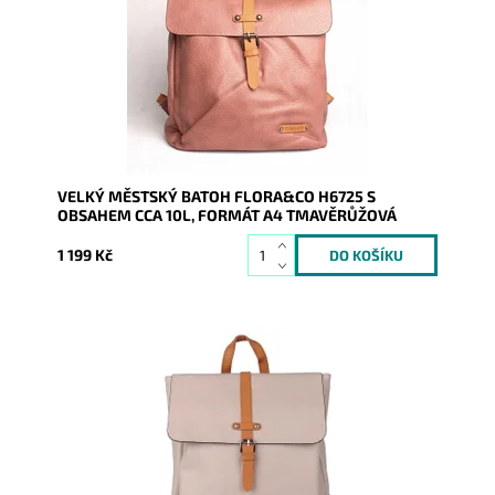
je, že se do něj...
Dostupnost:
Skladem
Kód:
9752
Značka:
FLORA&CO
Záruka:
2 roky
VELKÝ MĚSTSKÝ BATOH FLORA&CO H6725 S
OBSAHEM CCA 10L, FORMÁT A4 TMAVĚRŮŽOVÁ
1 199 Kč
Batůžek z pevné syntetické kůže v krásné béžové
barvě Vás všude doprovodí. Předností je, že se do něj
vejde i...
Dostupnost:
Skladem
Kód:
20724
Značka:
FLORA&CO
Záruka:
2 roky