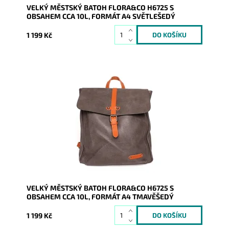
VELKÝ MĚSTSKÝ BATOH FLORA&CO H6725 S
OBSAHEM CCA 10L, FORMÁT A4 SVĚTLEŠEDÝ
1 199 Kč
Batůžek z pevné syntetické kůže v krásné tmavěšedé
barvě Vás všude doprovodí. Předností je, že se do něj
vejde i...
Dostupnost:
Skladem
Kód:
9245
Značka:
FLORA&CO
Záruka:
2 roky
VELKÝ MĚSTSKÝ BATOH FLORA&CO H6725 S
OBSAHEM CCA 10L, FORMÁT A4 TMAVĚŠEDÝ
1 199 Kč