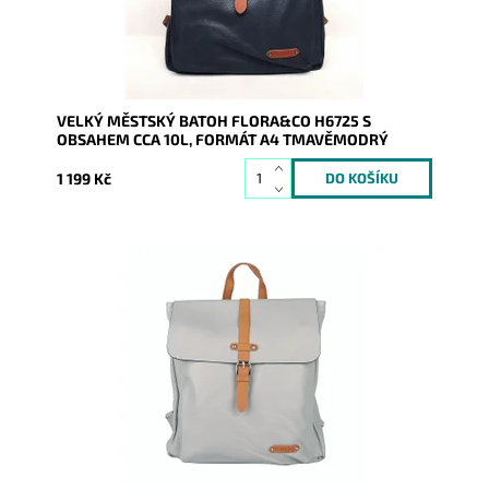
Značka:
FLORA&CO
Záruka:
2 roky
VELKÝ MĚSTSKÝ BATOH FLORA&CO H6725 S
OBSAHEM CCA 10L, FORMÁT A4 TMAVĚMODRÝ
1 199 Kč
Batůžek z pevné syntetické kůže v krásné světlešedé
barvě Vás všude doprovodí. Předností je, že se do něj
vejde...
Dostupnost:
Skladem
Kód:
9104
Značka:
FLORA&CO
Záruka:
2 roky