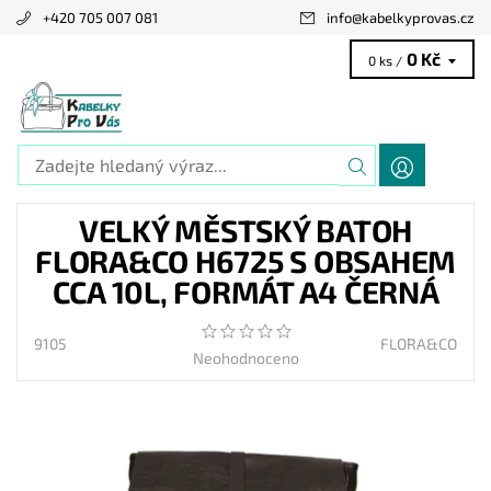
+420 705 007 081
info
@
kabelkyprovas.cz
0 Kč
0 ks /
VELKÝ MĚSTSKÝ BATOH
FLORA&CO H6725 S OBSAHEM
CCA 10L, FORMÁT A4 ČERNÁ
9105
FLORA&CO
Neohodnoceno