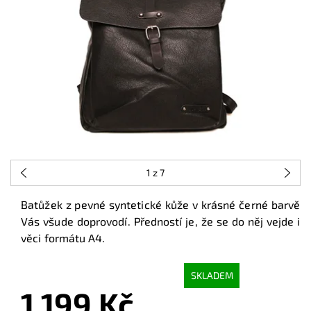
1
z 7
Batůžek z pevné syntetické kůže v krásné černé barvě
Vás všude doprovodí. Předností je, že se do něj vejde i
věci formátu A4.
SKLADEM
1 199 Kč