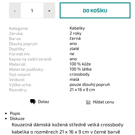
-
+
Kabelky
Kategorie:
2 roky
Záruka:
černá
Barva:
ano
Dlouhý popruh:
zlaté
Doplňky:
ne
Formát A4:
ano
Kapsa na zadní straně:
100 % kůže
Materiál:
100 % látka
Materiál podšívky:
crossbody
Styl nosení:
malá
Velikost:
pouze dlouhý popruh
Výška ucha:
21 x 16 x 9 cm
Rozměry:
Dotaz
Hlídat cenu
Tisk
Popis
Diskuze
Kouzelná dámská kožená středně velká crossbody
kabelka o rozměrech 21 x 16 x 9 cm v černé barvě