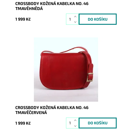
CROSSBODY KOŽENÁ KABELKA NO. 46
TMAVĚHNĚDÁ
1 999 Kč
Malá crossbody osloví náročné a moderní ženy.
"Lovecká" kabelka z kvalitní pevné kůže je zárukou
spokojenosti...
Dostupnost:
Skladem
Kód:
964
Značka:
Vera Pelle
Záruka:
2 roky
CROSSBODY KOŽENÁ KABELKA NO. 46
TMAVĚČERVENÁ
1 999 Kč