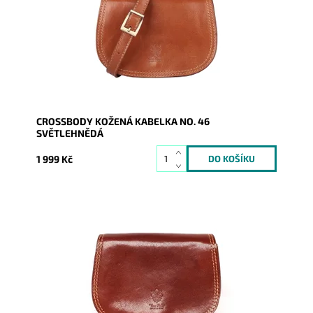
spokojenosti...
Dostupnost:
Skladem
Kód:
1983
Značka:
Vera Pelle
Záruka:
2 roky
CROSSBODY KOŽENÁ KABELKA NO. 46
SVĚTLEHNĚDÁ
1 999 Kč
Určena ženám, které se nebojí investovat za kvalitu.
"Lovecký" styl této malé kabelky v hnědé barvě se po
letech...
Dostupnost:
Skladem
Kód:
9225
Značka:
Vera Pelle
Záruka:
2 roky