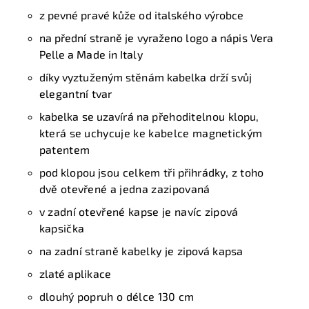
z pevné pravé kůže od italského výrobce
na přední straně je vyraženo logo a nápis Vera
Pelle a Made in Italy
díky vyztuženým stěnám kabelka drží
svůj
elegantní
tvar
k
abelka se uzavírá na
přehoditelnou
klopu
,
která se uchycuje ke kabelce magnetickým
patentem
p
od klopou
jsou celkem tři
přihrádky
, z toho
dvě otevřené a jedna zazipovaná
v zadní otevřené kapse je navíc zipová
kapsička
n
a zadní
straně kabelky je
zipová kapsa
zlaté
aplikace
dlouhý popruh o délce 130 cm