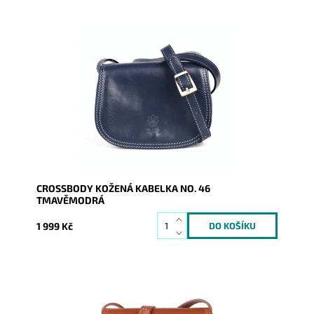
Malá crossbody osloví náročné a moderní ženy.
"Lovecká" kabelka z kvalitní pevné kůže je zárukou
spokojenosti...
Dostupnost:
Skladem
Kód:
1715
Značka:
Vera Pelle
Záruka:
2 roky
CROSSBODY KOŽENÁ KABELKA NO. 46
TMAVĚMODRÁ
1 999 Kč
Malá crossbody osloví náročné a moderní ženy.
"Lovecká" kabelka z kvalitní pevné kůže je zárukou