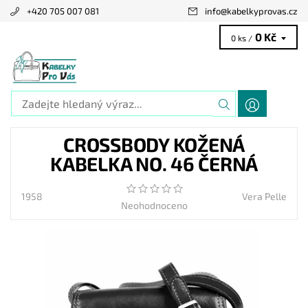
+420 705 007 081
info
@
kabelkyprovas.cz
0 Kč
0 ks /
CROSSBODY KOŽENÁ
KABELKA NO. 46 ČERNÁ
1958
Vera Pelle
Neohodnoceno