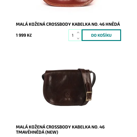
MALÁ KOŽENÁ CROSSBODY KABELKA NO. 46 HNĚDÁ
1 999 Kč
Malá crossbody osloví náročné a moderní ženy.
"Lovecká" kabelka z kvalitní pevné kůže je zárukou
spokojenosti...
Dostupnost:
Skladem
Kód:
20938
Značka:
Vera Pelle
Záruka:
2 roky
MALÁ KOŽENÁ CROSSBODY KABELKA NO. 46
TMAVĚHNĚDÁ (NEW)