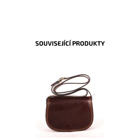
SOUVISEJÍCÍ PRODUKTY
Malá crossbody osloví náročné a moderní ženy.
"Lovecká" kabelka z kvalitní pevné kůže je zárukou
spokojenosti...
Dostupnost:
Skladem
Kód:
963
Značka:
Vera Pelle
Záruka:
2 roky