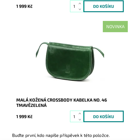
1 999 Kč
NOVINKA
Malá crossbody osloví náročné a moderní ženy.
"Lovecká" kabelka z kvalitní pevné kůže je zárukou
spokojenosti...
Dostupnost:
Skladem
Kód:
21144
Značka:
Vera Pelle
Záruka:
2 roky
MALÁ KOŽENÁ CROSSBODY KABELKA NO. 46
TMAVĚZELENÁ
1 999 Kč
Buďte první, kdo napíše příspěvek k této položce.